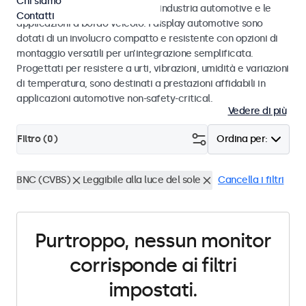
Chi siamo
agli standard eMark e SAE per l’industria automotive e le
Contatti
applicazioni a bordo veicolo. I display automotive sono
dotati di un involucro compatto e resistente con opzioni di
montaggio versatili per un’integrazione semplificata.
Progettati per resistere a urti, vibrazioni, umidità e variazioni
di temperatura, sono destinati a prestazioni affidabili in
applicazioni automotive non-safety-critical.
Vedere di più
Filtro (
0
)
Ordina per:
BNC (CVBS)
Leggibile alla luce del sole
Cancella i filtri
Purtroppo, nessun monitor
corrisponde ai filtri
impostati.