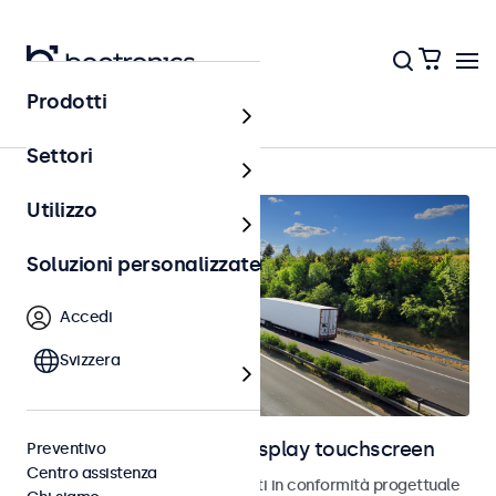
Prodotti
Home
Settori
Utilizzo
Soluzioni personalizzate
Accedi
Svizzera
Monitor automotive e display touchscreen
Preventivo
Centro assistenza
Monitor e touchscreen sviluppati in conformità progettuale