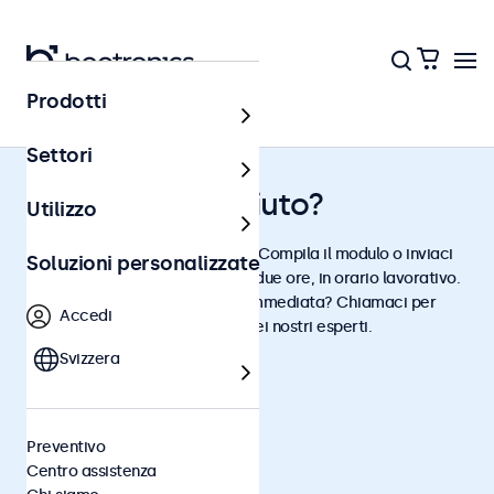
Prodotti
Settori
Hai bisogno di aiuto?
Utilizzo
Hai domande sui nostri display? Compila il modulo o inviaci
Soluzioni personalizzate
un’email: ti risponderemo entro due ore, in orario lavorativo.
Preferisci ricevere assistenza immediata? Chiamaci per
Accedi
parlare direttamente con uno dei nostri esperti.
Svizzera
Contatti
Beetronics
Badenerstrasse 549
Preventivo
8048 Zürich
Centro assistenza
Telefono:
+41 43 50 80 772