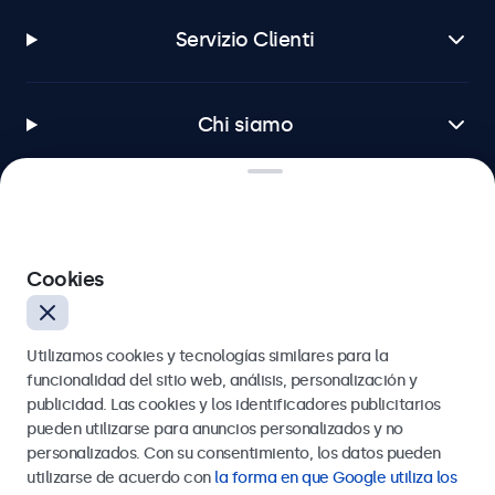
Servizio Clienti
Chi siamo
Beetronics
Cookies
Badenerstrasse 549, 8048 Zürich, Svizzera
Utilizamos cookies y tecnologías similares para la
4.8/5 la valutazione di 5000+ aziende
funcionalidad del sitio web, análisis, personalización y
Italiano
publicidad. Las cookies y los identificadores publicitarios
pueden utilizarse para anuncios personalizados y no
personalizados. Con su consentimiento, los datos pueden
utilizarse de acuerdo con
la forma en que Google utiliza los