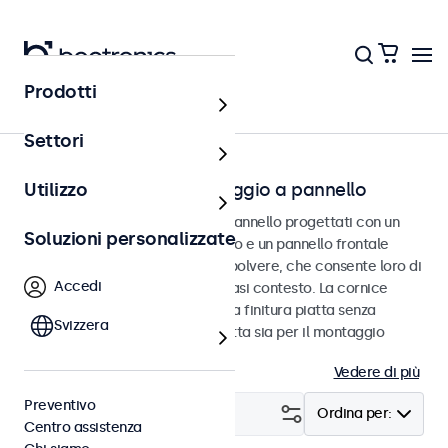
Prodotti
Home
Settori
Touchscreen con montaggio a pannello
Utilizzo
Touchscreen per montaggio a pannello progettati con un
Soluzioni personalizzate
robusto alloggiamento in metallo e un pannello frontale
impermeabile e resistente alla polvere, che consente loro di
Accedi
integrarsi perfettamente qualsiasi contesto. La cornice
sottile e simmetrica fornisce una finitura piatta senza
Svizzera
soluzione di continuità ed è adatta sia per il montaggio
verticale che orizzontale.
Vedere di più
Preventivo
Filtro (
8
)
Ordina per:
Centro assistenza