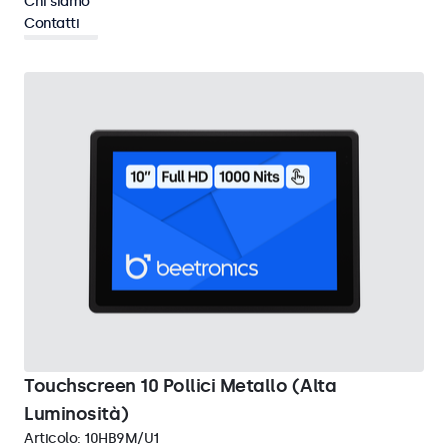
Chi siamo
Contatti
Pannello
Cancella i filtri
Touchscreen 10 Pollici Metallo (Alta
Luminosità)
Articolo:
10HB9M/U1