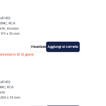
ull HD)
, BNC, RCA
ete, incasso
x 179 x 35 mm
Visualizza
Aggiungi al carrello
revista in 10-12 giorni
ull HD)
 BNC, RCA
rete
x 200 x 33 mm