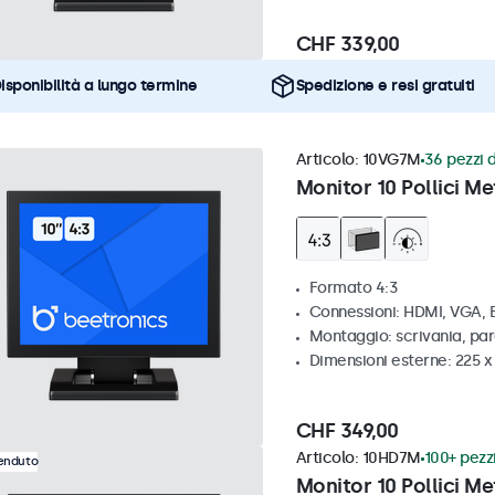
CHF 339,00
isponibilità a lungo termine
Spedizione e resi gratuiti
Articolo:
10VG7M
36 pezzi d
Monitor 10 Pollici Me
Formato 4:3
Connessioni: HDMI, VGA,
Montaggio: scrivania, par
Dimensioni esterne: 225 
CHF 349,00
Articolo:
10HD7M
100+ pezzi
venduto
Monitor 10 Pollici Me