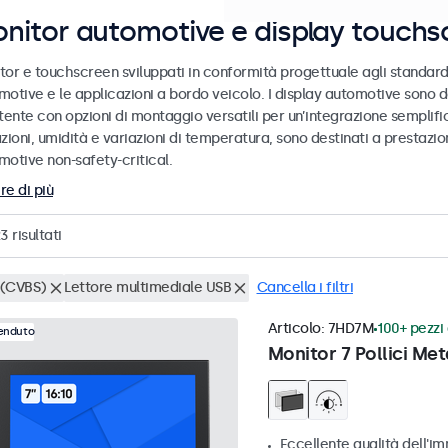
nitor automotive e display touchs
tor e touchscreen sviluppati in conformità progettuale agli standard
motive e le applicazioni a bordo veicolo. I display automotive sono d
tente con opzioni di montaggio versatili per un’integrazione semplific
zioni, umidità e variazioni di temperatura, sono destinati a prestazioni
motive non-safety-critical.
re di più
23
risultati
(CVBS)
Lettore multimediale USB
Cancella i filtri
Articolo:
7HD7M
100+ pezzi 
venduto
Monitor 7 Pollici Met
Eccellente qualità dell'im