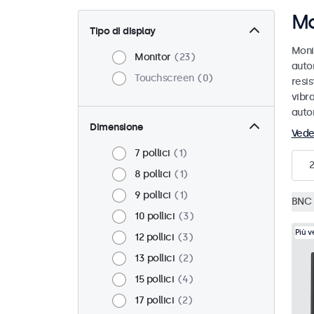
Mo
Tipo di display
Moni
Monitor
23
auto
Touchscreen
0
resis
vibra
auto
Dimensione
Vede
7 pollici
1
8 pollici
1
9 pollici
1
BNC 
10 pollici
3
Più 
12 pollici
3
13 pollici
2
15 pollici
4
17 pollici
2