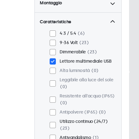
Montaggio
Scrivania
23
Parete
23
Caratteristiche
Pannello
0
4:3 / 5:4
6
Incasso
18
9-36 Volt
23
Montaggio rack (19 Pollici)
Dimmerabile
23
18
Lettore multimediale USB
VESA 75 x 75
15
Alta luminosità
0
VESA 100 x 100
8
Leggibile alla luce del sole
0
Resistente all'acqua (IP65)
0
Antipolvere (IP65)
0
Utilizzo continuo (24/7)
23
Antivandalismo
1