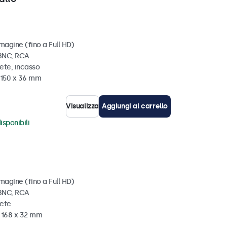
magine (fino a Full HD)
 BNC, RCA
ete, incasso
x 150 x 36 mm
Visualizza
Aggiungi al carrello
isponibili
magine (fino a Full HD)
 BNC, RCA
rete
x 168 x 32 mm