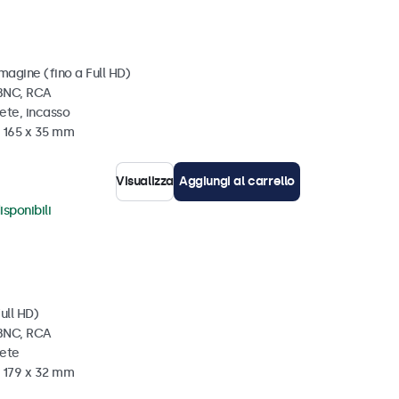
magine (fino a Full HD)
 BNC, RCA
ete, incasso
x 165 x 35 mm
Visualizza
Aggiungi al carrello
isponibili
ull HD)
 BNC, RCA
rete
x 179 x 32 mm