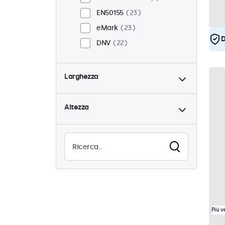
EN50155
23
eMark
23
D
DNV
22
Larghezza
Altezza
Più 