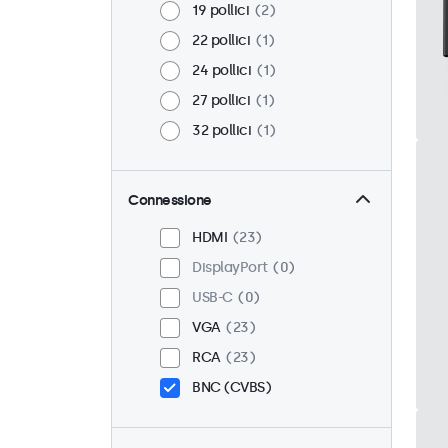
19 pollici
2
22 pollici
1
24 pollici
1
27 pollici
1
32 pollici
1
Connessione
HDMI
23
DisplayPort
0
USB-C
0
VGA
23
RCA
23
BNC (CVBS)