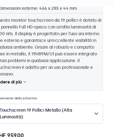
Montaggio: incasso, pannello
Dimensioni esterne: 466 x 285 x 44 mm
esto monitor touchscreen da 19 pollici è dotato di
 pannello Full HD opaco con un'alta luminosità di
00 nits. Il display è progettato per l'uso sia interno
e esterno e garantisce un'eccellente visibilità in
alsiasi ambiente. Grazie al robusto e compatto
se in metallo, il 19HB9M/U1 può essere integrato
nza problemi in qualsiasi applicazione. Il
uchscreen è adatto per un uso professionale e
tensivo.
dere di più
mensione dello schermo
Touchscreen 19 Pollici Metallo (Alta
Luminosità)
HF 959,00