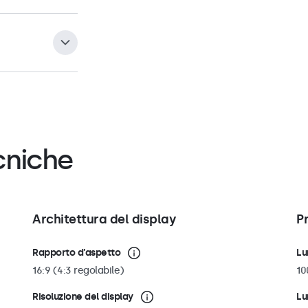
rsale da 100 mm
o sia in
i montaggio
, supporti a
ale da 100 mm sul
re il
onale
VDK7
, così
 Può essere
ale.
cniche
Architettura del display
P
Rapporto d’aspetto
Lu
16:9 (4:3 regolabile)
10
Risoluzione del display
Lu