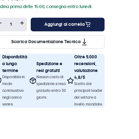
dina prima delle 15:00, consegna entro lunedi.
Aggiungi al carrello
Scarica Documentazione Tecnica
Disponibilità
Oltre 5.000
a lungo
Spedizione e
recensioni,
termine
resi gratuiti
valutazione
Disponibile in
Nessun costo di
4,8/5
modo
spedizione e reso
Scelto dai
continuativo
gratuito entro 30
principali leader
negli anni a
giorni.
del settore a
venire.
livello mondiale.