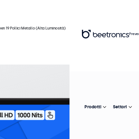
en 19 Pollici Metallo (Alta Luminosità)
Preve
Ar
T
M
(
Prodotti
Settori
In