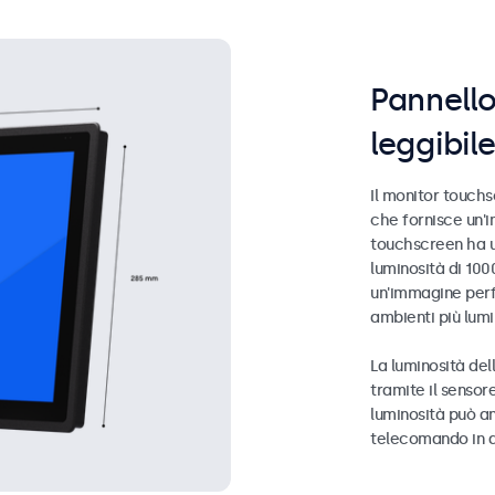
Pannello
leggibile
Il monitor touchs
che fornisce un'im
touchscreen ha u
luminosità di 100
un'immagine perfe
ambienti più lumi
La luminosità de
tramite il sensor
luminosità può a
telecomando in d