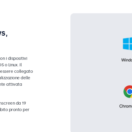
s,
n i dispositivi
 o Linux. Il
ò essere collegato
lizzazione delle
nte attivata
chscreen da 19
bito pronto per