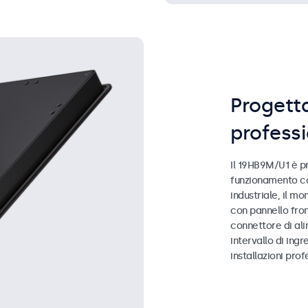
Progett
profess
Il 19HB9M/U1 è pr
funzionamento co
industriale, il mo
con pannello front
connettore di al
intervallo di ing
installazioni prof