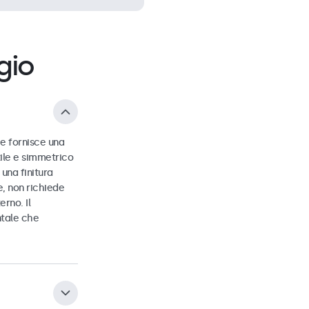
gio
 e fornisce una
tile e simmetrico
una finitura
, non richiede
rno. Il
ntale che