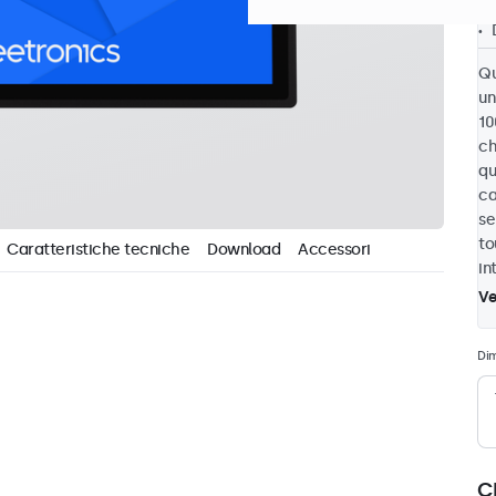
Qu
un
10
ch
qu
ca
se
to
Caratteristiche tecniche
Download
Accessori
in
Ve
Di
C