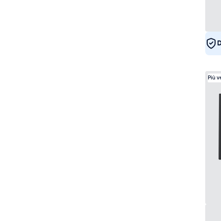
D
Più 