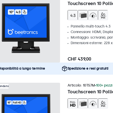
Touchscreen 10 Polli
Pannello multi-touch 4:3
Connessioni: HDMI, Displ
Montaggio: scrivania, par
Dimensioni esterne: 228 x
CHF 439,00
isponibilità a lungo termine
Spedizione e resi gratuiti
Articolo:
10TS7M
100+ pezzi 
venduto
Touchscreen 10 Polli