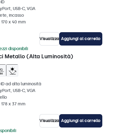
 HD
ayPort, USB-C, VGA
ete, incasso
x 170 x 40 mm
Visualizza
Aggiungi al carrello
zzi disponibili
ci Metallo (Alta Luminosità)
HD ad alta luminosità
ayPort, USB-C, VGA
ello
x 178 x 37 mm
Visualizza
Aggiungi al carrello
sponibili