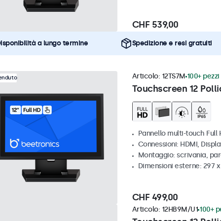
CHF 539,00
isponibilità a lungo termine
Spedizione e resi gratuiti
Articolo:
12TS7M
100+ pezzi 
venduto
Touchscreen 12 Polli
Pannello multi-touch Full
Connessioni: HDMI, Displ
Montaggio: scrivania, par
Dimensioni esterne: 297 
CHF 499,00
Articolo:
12HB9M/U1
100+ pe