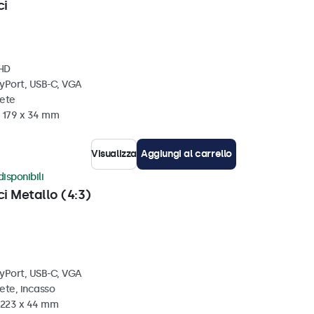
ci
 HD
ayPort, USB-C, VGA
rete
x 179 x 34 mm
Visualizza
Aggiungi al carrello
disponibili
ci Metallo (4:3)
ayPort, USB-C, VGA
ete, incasso
x 223 x 44 mm