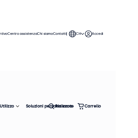
ntivo
Centro assistenza
Chi siamo
Contatti
CH
Accedi
N 45545-2 per il materiale rotabile e
involucro in metallo con opzioni di
azioni ferroviarie. Progettati per
ouchscreen sono destinati a
Utilizzo
Soluzioni personalizzate
Ricerca
Carrello
Ordina
Più venduto