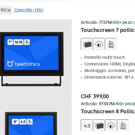
155
Cancella i filtri
Articolo:
7TS7M
100+ pezzi d
Touchscreen 7 pollic
Pannello multi-touch
Connessioni: HDMI, Displ
Montaggio: scrivania, par
Dimensioni esterne: 181 x
CHF 399,00
Articolo:
8TSV7M
100+ pezzi
Touchscreen 8 Pollic