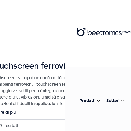
Preve
uchscreen ferroviari EN 50155
hscreen sviluppati in conformità progettuale alle norme EN 50155 e E
mbienti ferroviari. I touchscreen ferroviari sono dotati di un robusto 
ggio versatili per un’integrazione fluida in un’ampia gamma di applic
tere a urti, vibrazioni, umidità e variazioni di temperatura, questi t
Prodotti
Settori
azioni affidabili in applicazioni ferroviarie non-safety-critical.
re di più
29
risultati