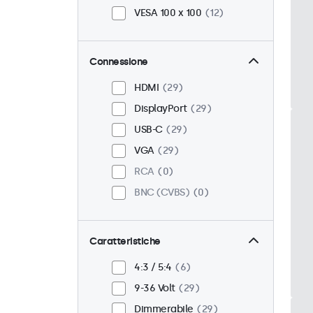
VESA 100 x 100
12
Connessione
HDMI
29
DisplayPort
29
USB-C
29
VGA
29
RCA
0
BNC (CVBS)
0
Caratteristiche
4:3 / 5:4
6
9-36 Volt
29
Dimmerabile
29