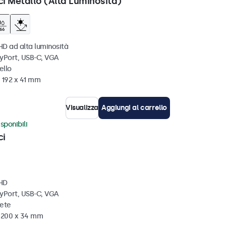
ci Metallo (Alta Luminosità)
HD ad alta luminosità
ayPort, USB-C, VGA
ello
 192 x 41 mm
Visualizza
Aggiungi al carrello
sponibili
ci
 HD
ayPort, USB-C, VGA
rete
x 200 x 34 mm