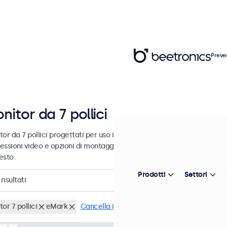
Preve
nitor da 7 pollici
or da 7 pollici progettati per uso industriale e commerciale. Questi 
essioni video e opzioni di montaggio versatili, consentendo loro di i
esto.
Prodotti
Settori
risultati
or 7 pollici
eMark
Cancella i filtri