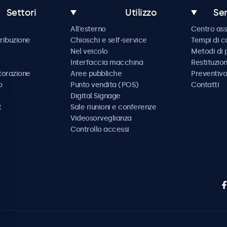
Settori
Utilizzo
Ser
All'esterno
Centro ass
tribuzione
Chioschi e self-service
Tempi di 
Nel veicolo
Metodi di
Interfaccia macchina
Restituzio
storazione
Aree pubbliche
Preventivo
o
Punto vendita (POS)
Contatti
Digital Signage
t
Sale riunioni e conferenze
Videosorveglianza
Controllo accessi