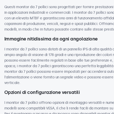
Questi monitor da 7 pollici sono progettati per fornire prestazioni 
in applicazioni industriali e commerciali. I monitor da 7 pollici so
con un elevato MTBF e garantiscono anni di funzionamento affidabi
capannoni di produzione, veicoli, negozi e spazi pubblici. Offriamo 
modelli, in modo che in futuro possiate contare sulle stesse prest
Immagine nitidissima da ogni angolazione
I monitor da 7 pollici sono dotati di un pannello IPS di alta qualit
ampio angolo di visione di 178 gradi e una riproduzione dei colori 
possono essere facilmente regolati in base alle tue preferenze e, c
opaca, i monitor da 7 pollici garantiscono una perfetta leggibilità c
monitor da 7 pollici possono essere impostati per accendersi au
l'alimentazione o viene fornito un segnale video e possono essere u
verticale.
Opzioni di configurazione versatili
I monitor da 7 pollici offrono opzioni di montaggio versatili e nume
modelli sono compatibili VESA, il che li rende facili da montare su s
Per il montaggio a incasso e da incasso sono disponibili monitor da