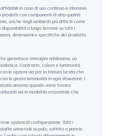
affidabili in caso di uso continuo e intensivo
no prodotti con componenti di alta qualità
le, anche negli ambienti più difficili come
disponibilità a lungo termine su tutti i
azioni, dimensioni e specifiche del prodotto.
à che garantisce immagini nitidissime, un
realistica. Contrasto, colore e luminosità
on le opzioni sia per la finitura lucida che
on la giusta luminosità in ogni situazione. I
tomaticamente quando viene fornita
tilizzati sia in modalità orizzontale che
rose opzioni di configurazione. Tutti i
taffe universali su palo, soffitto o parete.
 7 pollici con robusti alloggiamenti in