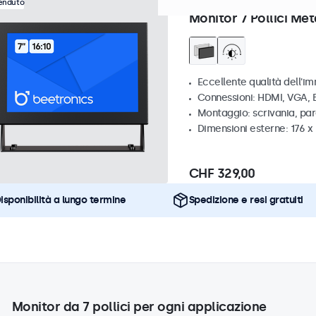
Articolo:
7HD7M
100+ pezzi 
venduto
Monitor 7 Pollici Met
Eccellente qualità dell'im
Connessioni: HDMI, VGA,
Montaggio: scrivania, par
Dimensioni esterne: 176 x
CHF 329,00
isponibilità a lungo termine
Spedizione e resi gratuiti
Monitor da 7 pollici per ogni applicazione