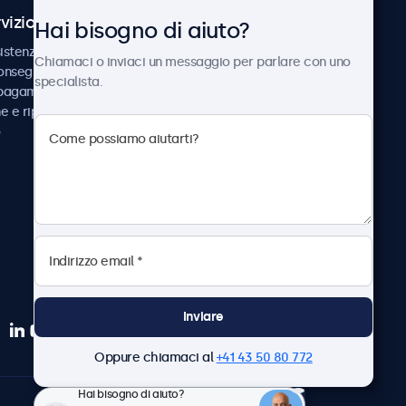
vizio Clienti
Chi siamo
Hai bisogno di aiuto?
istenza
Collaborazioni
Chiamaci o inviaci un messaggio per parlare con uno
consegna
Notizie e aggiornamenti
specialista.
 pagamento
Informazioni su
ne e riparazione
Beetronics
Lavora con noi
Termini e condizioni
Informativa sulla Privacy
Inviare
Oppure chiamaci al
+41 43 50 80 772
Hai bisogno di aiuto?