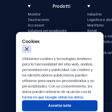
Prodotti
Monitor
Industria
Touchscreen
Logistica e dis
Accessori
Marittimo
Soluzioni personalizzate
Retail
Ospitalità e ri
Cookies
Automobilistic
Ferrovia
AV e broadcas
Sanità
Utilizamos cookies y tecnologías similares
para la funcionalidad del sitio web, análisis,
personalización y publicidad. Las cookies y
los identificadores publicitarios pueden
utilizarse para anuncios personalizados y no
Beetronics
personalizados. Con su consentimiento, los
datos pueden utilizarse de acuerdo con
la
Badenerstrasse 549, 8048 Zürich, Svizzera
forma en que Google utiliza los datos
.
Accetta tutto