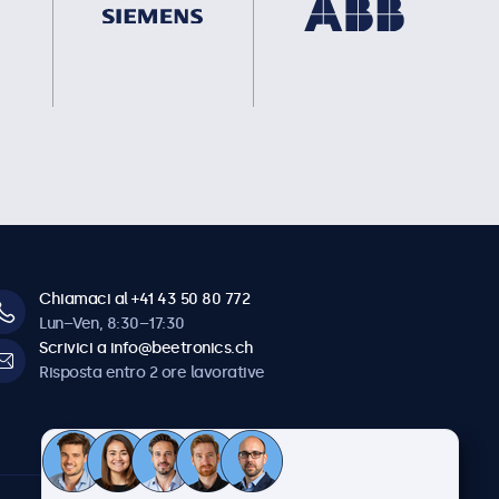
Chiamaci al +41 43 50 80 772
Lun–Ven, 8:30–17:30
Scrivici a info@beetronics.ch
Risposta entro 2 ore lavorative