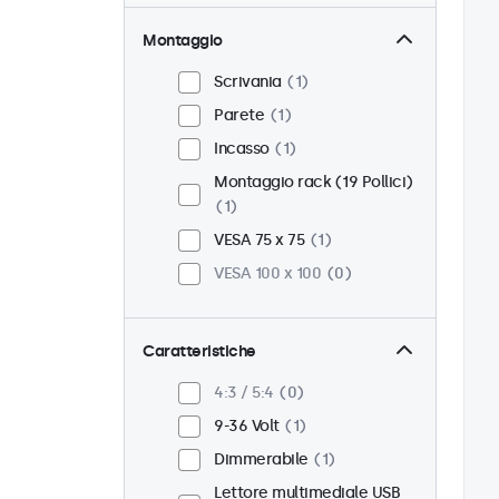
Montaggio
Scrivania
1
Parete
1
Incasso
1
Montaggio rack (19 Pollici)
1
VESA 75 x 75
1
VESA 100 x 100
0
Caratteristiche
4:3 / 5:4
0
9-36 Volt
1
Dimmerabile
1
Lettore multimediale USB