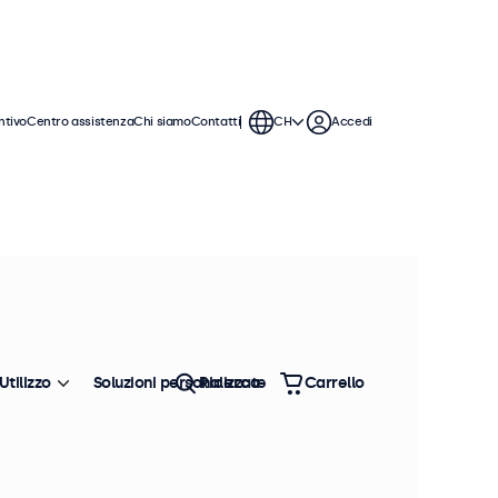
ntivo
Centro assistenza
Chi siamo
Contatti
CH
Accedi
monitor da 7 pollici offrono varie
ntegrarsi perfettamente qualsiasi
Utilizzo
Soluzioni personalizzate
Ricerca
Carrello
Ordina
Più venduto