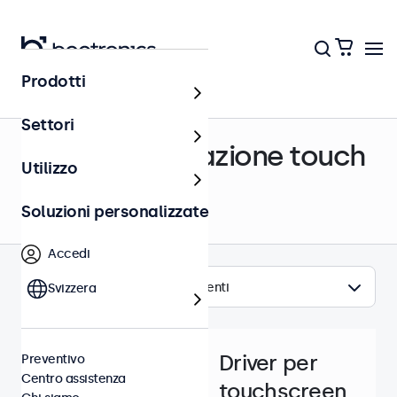
Prodotti
Centro assistenza
Settori
Driver e calibrazione touch
Utilizzo
Soluzioni personalizzate
Accedi
Argomenti
Svizzera
Driver per
Preventivo
Centro assistenza
touchscreen