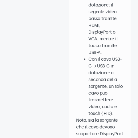
dotazione: il
segnale video
passa tramite
HDMI,
DisplayPort o
VGA, mentre il
tocco tramite
USB-A.
Con il cavo USB-
C → USB-C in
dotazione: a
seconda della
sorgente, un solo
cavo può
trasmettere
video, audio e
touch (HID).
Nota: sia la sorgente
che il cavo devono
supportare DisplayPort