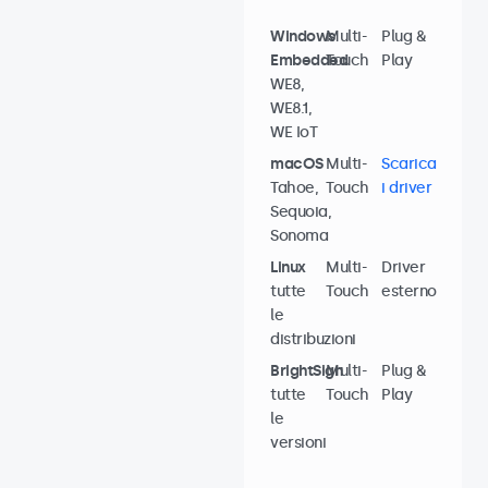
Windows
Multi-
Plug &
Embedded
Touch
Play
WE8,
WE8.1,
WE IoT
macOS
Multi-
Scarica
Tahoe,
Touch
i driver
Sequoia,
Sonoma
Linux
Multi-
Driver
tutte
Touch
esterno
le
distribuzioni
BrightSign
Multi-
Plug &
tutte
Touch
Play
le
versioni