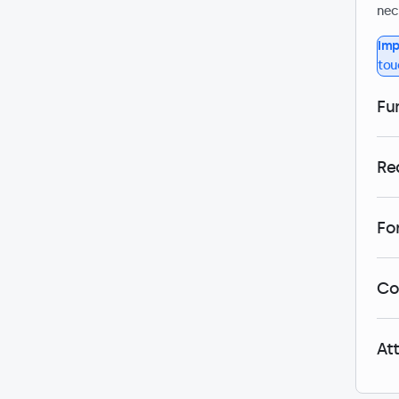
nec
Imp
tou
Fu
Re
For
Co
At