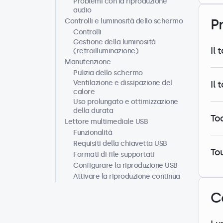
Problemi con la riproduzione
audio
P
Controlli e luminosità dello schermo
Controlli
Gestione della luminosità
Il 
(retroilluminazione)
Manutenzione
Pulizia dello schermo
Ventilazione e dissipazione del
Il
calore
Uso prolungato e ottimizzazione
della durata
To
Lettore multimediale USB
Funzionalità
Requisiti della chiavetta USB
To
Formati di file supportati
Configurare la riproduzione USB
Attivare la riproduzione continua
C