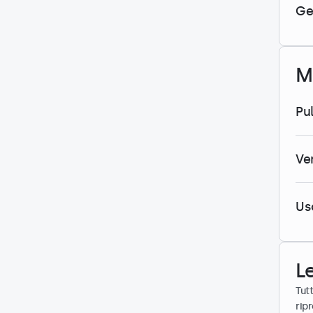
Ge
M
Pu
Ve
Us
L
Tut
rip