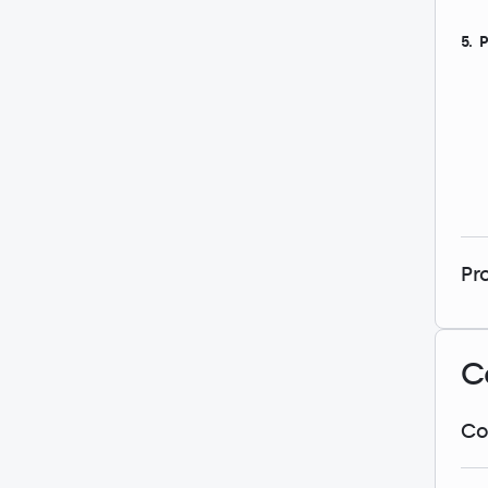
5. 
Pr
C
Con