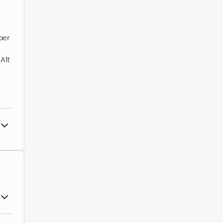
per
 Alt