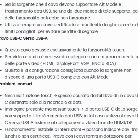
Sia la sorgente che il cavo devono supportare Alt Mode e
trasferimento dati USB; se uno dei due manca di tale supporto, pa
delle funzionalità potrebbe non funzionare.
Utilizza sempre un cavo certificato e mantieni la lunghezza entro 
limiti consigliati per evitare perdite di segnale.
Cavo USB-C verso USB-A
Questo cavo gestisce esclusivamente la funzionalità touch.
Per video e audio è necessario collegare contemporaneamente 
delle porte video (HDMI, DisplayPort, VGA, BNC o RCA).
Questa è la configurazione consigliata quando la sorgente non
dispone di una porta USB-C completa con Alt Mode.
Problemi comuni
Nessuna funzione touch → spesso causata dall’utilizzo di un cavo 
C destinato solo alla ricarica o ai dati.
Immagine presente ma nessun touch → la porta USB-C della sorge
non supporta il trasferimento dati USB; in tal caso utilizza il cavo 
C verso USB-A insieme al collegamento video tramite HDMI/DP.
Funzionamento instabile o interruzioni → possono indicare cavi tr
lunghi o non certificati. Prova con i cavi forniti in dotazione per