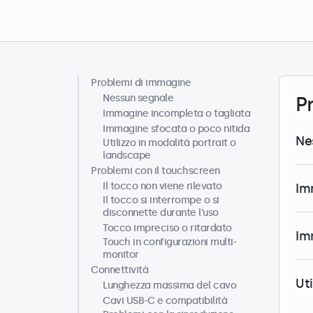
Problemi di immagine
Centro assistenza
Nessun segnale
P
Immagine incompleta o tagliata
Immagine sfocata o poco nitida
Ne
Utilizzo in modalità portrait o
landscape
Problemi con il touchscreen
Il tocco non viene rilevato
Im
Il tocco si interrompe o si
disconnette durante l’uso
Tocco impreciso o ritardato
Im
Touch in configurazioni multi-
monitor
Connettività
Ut
Lunghezza massima del cavo
Cavi USB-C e compatibilità