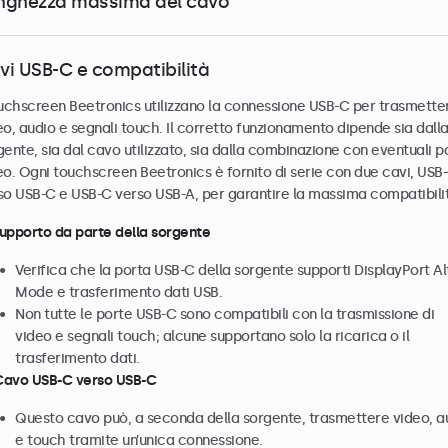
nghezza massima del cavo
vi USB-C e compatibilità
ouchscreen Beetronics utilizzano la connessione USB-C per trasmette
eo, audio e segnali touch. Il corretto funzionamento dipende sia dall
gente, sia dal cavo utilizzato, sia dalla combinazione con eventuali p
eo. Ogni touchscreen Beetronics è fornito di serie con due cavi, USB
so USB-C e USB-C verso USB-A, per garantire la massima compatibili
Supporto da parte della sorgente
Verifica che la porta USB-C della sorgente supporti DisplayPort Al
Mode e trasferimento dati USB.
Non tutte le porte USB-C sono compatibili con la trasmissione di
video e segnali touch; alcune supportano solo la ricarica o il
trasferimento dati.
Cavo USB-C verso USB-C
Questo cavo può, a seconda della sorgente, trasmettere video, a
e touch tramite un’unica connessione.