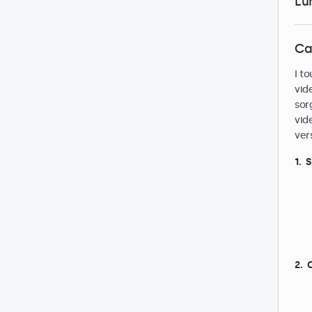
Lu
Ca
I t
vid
sor
vid
ver
1. 
2. 