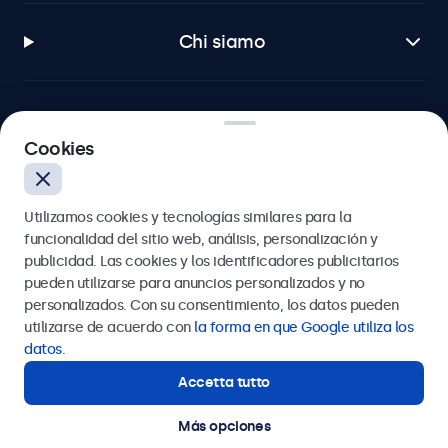
Chi siamo
Cookies
Beetronics
Badenerstrasse 549, 8048 Zürich, Svizzera
Utilizamos cookies y tecnologías similares para la
funcionalidad del sitio web, análisis, personalización y
4.8/5 la valutazione di 5000+ aziende
publicidad. Las cookies y los identificadores publicitarios
pueden utilizarse para anuncios personalizados y no
Italiano
personalizados. Con su consentimiento, los datos pueden
utilizarse de acuerdo con
la forma en que Google utiliza los
datos
.
Accetta tutto
Más opciones