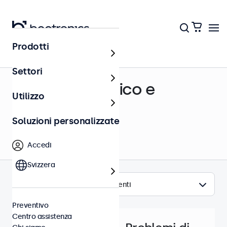
Prodotti
Centro assistenza
Settori
Supporto tecnico e
Utilizzo
assistenza
Soluzioni personalizzate
Accedi
Svizzera
Argomenti
Preventivo
Centro assistenza