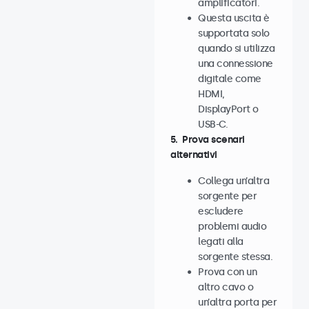
amplificatori.
Questa uscita è
supportata solo
quando si utilizza
una connessione
digitale come
HDMI,
DisplayPort o
USB-C.
5. Prova scenari
alternativi
Collega un’altra
sorgente per
escludere
problemi audio
legati alla
sorgente stessa.
Prova con un
altro cavo o
un’altra porta per