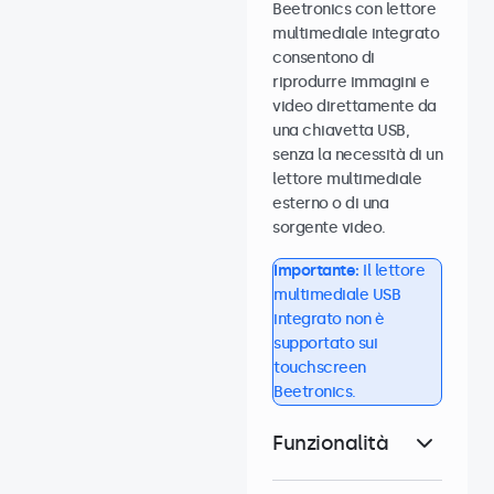
Beetronics con lettore
multimediale integrato
consentono di
riprodurre immagini e
video direttamente da
una chiavetta USB,
senza la necessità di un
lettore multimediale
esterno o di una
sorgente video.
Importante:
Il lettore
multimediale USB
integrato non è
supportato sui
touchscreen
Beetronics.
Funzionalità