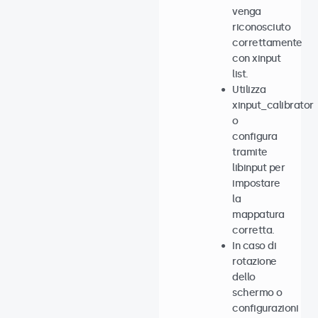
venga
riconosciuto
correttamente
con xinput
list.
Utilizza
xinput_calibrator
o
configura
tramite
libinput per
impostare
la
mappatura
corretta.
In caso di
rotazione
dello
schermo o
configurazioni