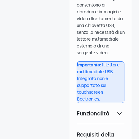
consentono di
riprodurre immagini e
video direttamente da
una chiavetta USB,
senza la necessità di un
lettore multimediale
esterno o di una
sorgente video.
Importante:
Il lettore
multimediale USB
integrato non è
supportato sui
touchscreen
Beetronics.
Funzionalità
Requisiti della