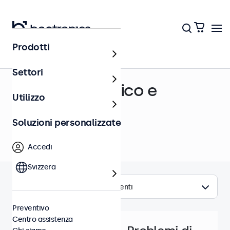
Prodotti
Centro assistenza
Settori
Supporto tecnico e
Utilizzo
assistenza
Soluzioni personalizzate
Accedi
Svizzera
Argomenti
Preventivo
Centro assistenza