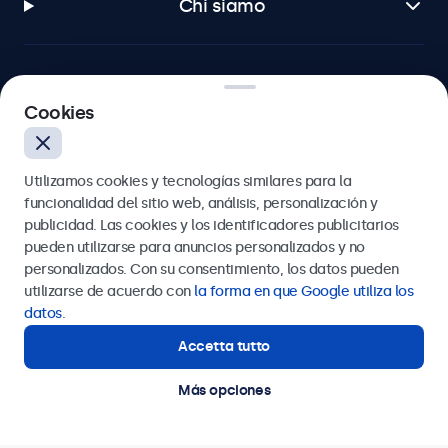
Chi siamo
Cookies
Beetronics
Badenerstrasse 549, 8048 Zürich, Svizzera
Utilizamos cookies y tecnologías similares para la
funcionalidad del sitio web, análisis, personalización y
4.8/5 la valutazione di 5000+ aziende
publicidad. Las cookies y los identificadores publicitarios
pueden utilizarse para anuncios personalizados y no
Italiano
personalizados. Con su consentimiento, los datos pueden
utilizarse de acuerdo con
la forma en que Google utiliza los
datos
.
Accetta tutto
Más opciones
© 2026 Beetronics