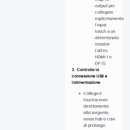
output per
collegare
esplicitamente
l’input
touch a un
determinato
monitor
(ad es.
HDMI-1 o
DP-2).
3. Controlla la
connessione USB e
l’alimentazione
Collega il
touchscreen
direttamente
alla sorgente,
senza hub o cavi
di prolunga.