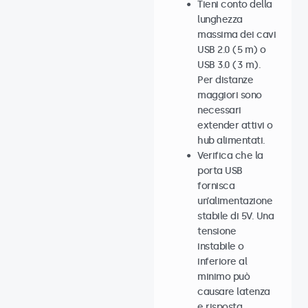
Tieni conto della
lunghezza
massima dei cavi
USB 2.0 (5 m) o
USB 3.0 (3 m).
Per distanze
maggiori sono
necessari
extender attivi o
hub alimentati.
Verifica che la
porta USB
fornisca
un’alimentazione
stabile di 5V. Una
tensione
instabile o
inferiore al
minimo può
causare latenza
e risposta