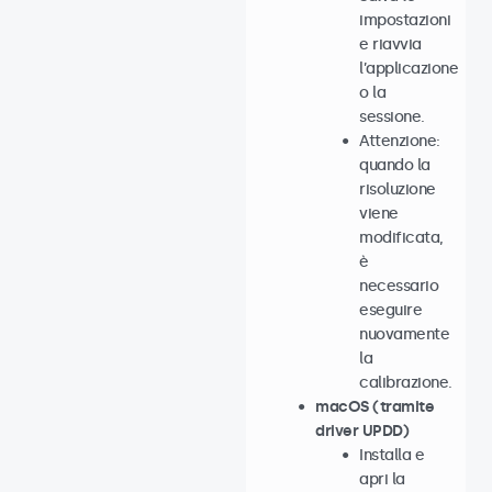
impostazioni
e riavvia
l’applicazione
o la
sessione.
Attenzione:
quando la
risoluzione
viene
modificata,
è
necessario
eseguire
nuovamente
la
calibrazione.
macOS (tramite
driver UPDD)
Installa e
apri la