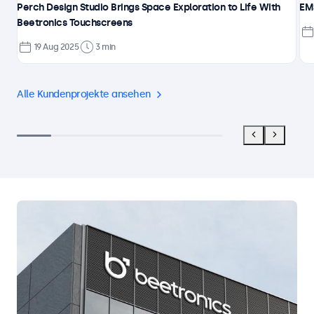
Perch Design Studio Brings Space Exploration to Life With
EMS
Beetronics Touchscreens
19 Aug 2025
3 min
Alle Kundenprojekte ansehen