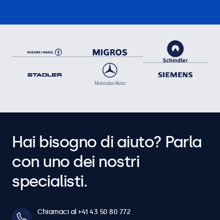
19HD7M, 22HD7M, 22SDI7M, 24HD7M, 27HD7M, 32HD7M,
7TS7M, 8TSV7M, 10TS7, 10TSV7M, 10TS7M, 12TS7, 12TSV7M,
12TS7M, 13TS7, 13TS7M, 15TS7, 15TSV7M, 15TS7M, 17TSV7M,
17TS7M, 19TSV7M, 19TS7M, 22TS7M, 24TS7M, 27TS7M, 32TS7M
Hai bisogno di aiuto? Parla
con uno dei nostri
specialisti.
Chiamaci al +41 43 50 80 772