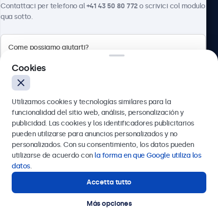
Contattaci per telefono al
+41 43 50 80 772
o scrivici col modulo
qua sotto.
Beetronics
Cookies
Badenerstrasse 549, 8048 Zürich, Svizzera
Utilizamos cookies y tecnologías similares para la
4.8/5 la valutazione di 5000+ aziende
funcionalidad del sitio web, análisis, personalización y
Italiano
publicidad. Las cookies y los identificadores publicitarios
pueden utilizarse para anuncios personalizados y no
Inviare
personalizados. Con su consentimiento, los datos pueden
utilizarse de acuerdo con
la forma en que Google utiliza los
Oppure chiamaci al
+41 43 50 80 772
datos
.
Accetta tutto
Vuoi un consiglio?
Contatta i nostri esperti.
Más opciones
© 2026 Beetronics