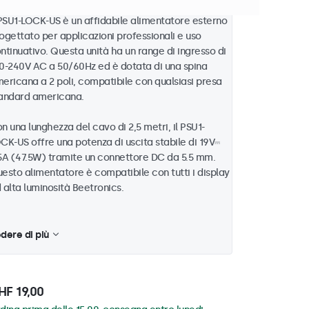
 PSU1-LOCK-US è un affidabile alimentatore esterno
ogettato per applicazioni professionali e uso
ntinuativo. Questa unità ha un range di ingresso di
0-240V AC a 50/60Hz ed è dotata di una spina
ericana a 2 poli, compatibile con qualsiasi presa
andard americana.
n una lunghezza del cavo di 2,5 metri, il PSU1-
CK-US offre una potenza di uscita stabile di 19V⎓
5A (47.5W) tramite un connettore DC da 5.5 mm.
esto alimentatore è compatibile con tutti i display
 alta luminosità Beetronics.
dere di più
HF 19,00