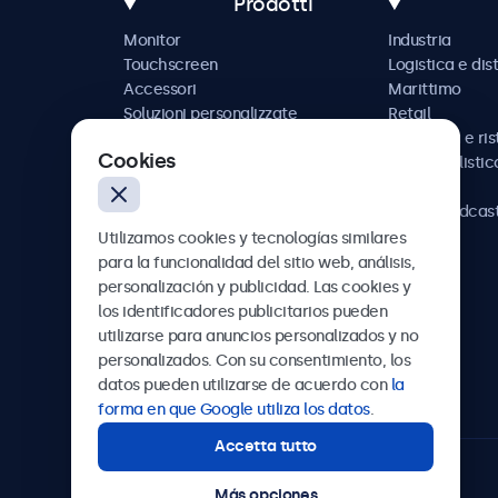
Prodotti
Monitor
Industria
Touchscreen
Logistica e dis
Accessori
Marittimo
Soluzioni personalizzate
Retail
Ospitalità e ri
Cookies
Automobilistic
Ferrovia
AV e broadcas
Sanità
Utilizamos cookies y tecnologías similares
para la funcionalidad del sitio web, análisis,
personalización y publicidad. Las cookies y
los identificadores publicitarios pueden
utilizarse para anuncios personalizados y no
Beetronics
personalizados. Con su consentimiento, los
datos pueden utilizarse de acuerdo con
la
Badenerstrasse 549, 8048 Zürich, Svizzera
forma en que Google utiliza los datos
.
Accetta tutto
4.8/5 la valutazione di 5000+ aziende
Más opciones