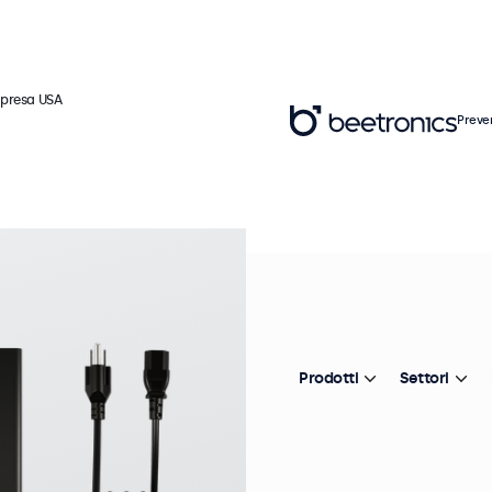
 presa USA
Preve
Ar
A
c
Prodotti
Settori
In