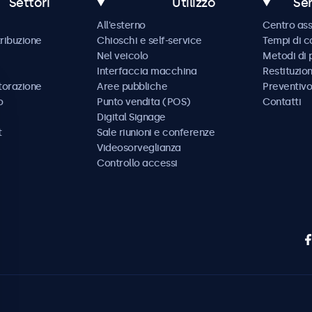
Settori
Utilizzo
Ser
All'esterno
Centro ass
tribuzione
Chioschi e self-service
Tempi di 
Nel veicolo
Metodi di
Interfaccia macchina
Restituzio
storazione
Aree pubbliche
Preventivo
o
Punto vendita (POS)
Contatti
Digital Signage
t
Sale riunioni e conferenze
Videosorveglianza
Controllo accessi