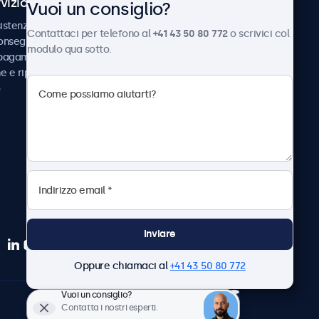
vizio Clienti
Chi siamo
Vuoi un consiglio?
istenza
Collaborazioni
Contattaci per telefono al
+41 43 50 80 772
o scrivici col
consegna
Notizie e aggiornamenti
modulo qua sotto.
 pagamento
Informazioni su
ne e riparazione
Beetronics
Lavora con noi
Termini e condizioni
Informativa sulla Privacy
Inviare
Oppure chiamaci al
+41 43 50 80 772
Vuoi un consiglio?
Italiano
Contatta i nostri esperti.