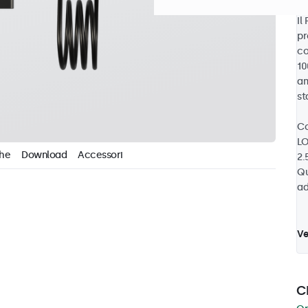
Il
pr
co
10
am
st
Co
LO
che
Download
Accessori
2.
Qu
ad
Ve
C