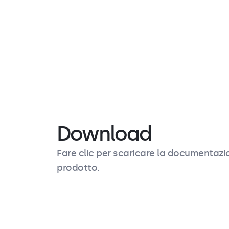
Contenuto dell'imballo
Contiene
Alimentatore
Download
Fare clic per scaricare la documentazi
prodotto.
Descrizione del prodotto
Caratteristiche tecnic