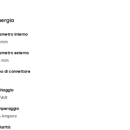
nergia
ametro interno
1 mm
ametro esterno
5 mm
po di connettore
ltaggio
 Volt
peraggio
5 Ampere
larità