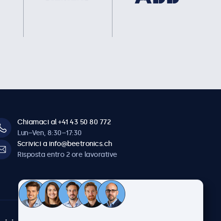
Chiamaci al +41 43 50 80 772
Lun–Ven, 8:30–17:30
Scrivici a info@beetronics.ch
Risposta entro 2 ore lavorative