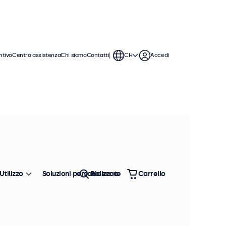
ntivo
Centro assistenza
Chi siamo
Contatti
CH
Accedi
ticolo: PSU1-LOCK-US
100+ pezzi disponibili
limentatore esterno 19V
on blocco, presa USA
Utilizzo
Soluzioni personalizzate
Ricerca
Carrello
formazioni sul prodotto
Ingresso: 100-240V~ 50/60Hz, 1.5A Max
Uscita: 19V⎓2.5A, 47.5W
Connettore DC: 5.5 mm
Lunghezza del cavo: 250 cm