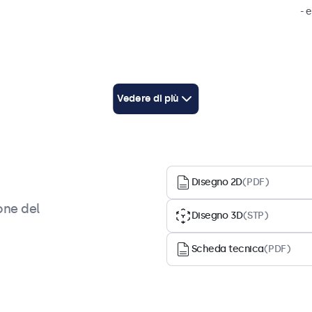
- 
Compatibilità
Vedere di più
Compatibile con
10HB9M/U1, 12HB9M/U1, 15HB9M/U1, 17HB9M/U1,
19HB9M/U1, 22HB9M/U1, 24HB9M/U1, 27HB9M/U1
Disegno 2D
(PDF)
one del
Disegno 3D
(STP)
Scheda tecnica
(PDF)
he
Download
Accessori