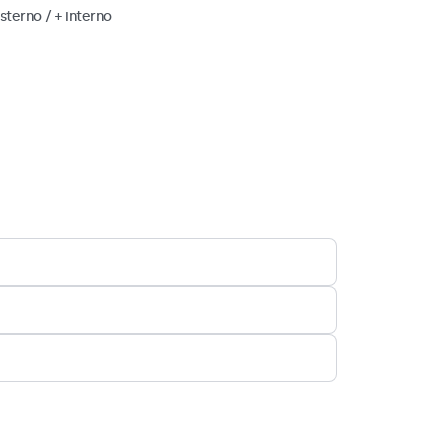
esterno / + interno
CHF 19,00
Aggiungi al carrello