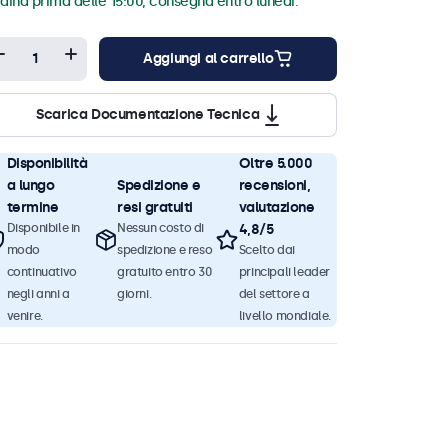
dina prima delle 15:00, consegna entro lunedi.
Aggiungi al carrello
Scarica Documentazione Tecnica
Disponibilità
Oltre 5.000
a lungo
Spedizione e
recensioni,
termine
resi gratuiti
valutazione
Disponibile in
Nessun costo di
4,8/5
modo
spedizione e reso
Scelto dai
continuativo
gratuito entro 30
principali leader
negli anni a
giorni.
del settore a
venire.
livello mondiale.