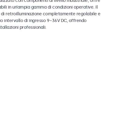
alizzato con componenti di livello industriale, offre
abili in un’ampia gamma di condizioni operative. Il
 di retroilluminazione completamente regolabile e
o intervallo di ingresso 9–36V DC, offrendo
stallazioni professionali.