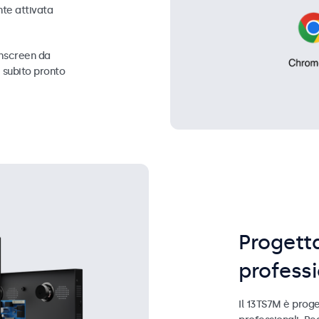
nte attivata
chscreen da
 subito pronto
Progetta
profess
Il 13TS7M è proge