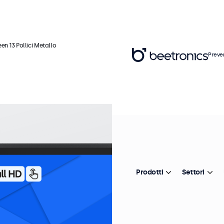
en 13 Pollici Metallo
Preve
Ar
T
M
Prodotti
Settori
In