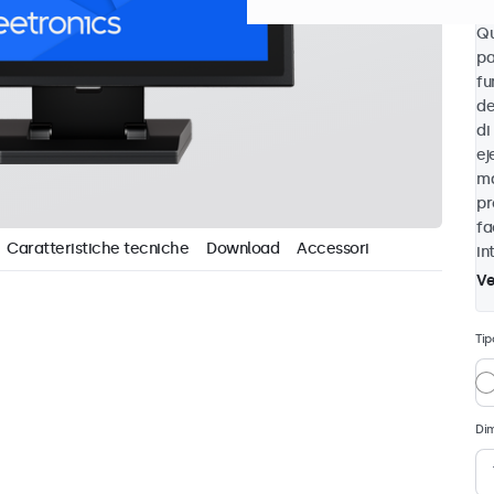
Qu
pa
fu
de
di
ej
ma
pr
fa
Caratteristiche tecniche
Download
Accessori
in
Ve
Tip
Di