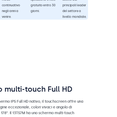
continuativo
gratuito entro 30
principali leader
negli anni a
giorni.
del settore a
venire.
livello mondiale.
 multi-touch Full HD
ermo IPS Full HD nativo, il touchscreen offre una
gine eccezionale, colori vivaci e angolo di
i 178°. Il 13TS7M ha uno schermo multi-touch