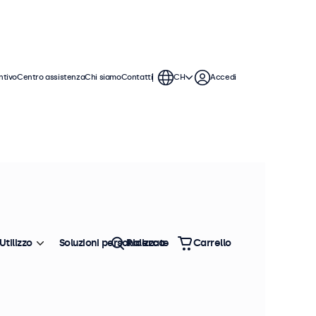
ntivo
Centro assistenza
Chi siamo
Contatti
CH
Accedi
ticolo: 13TS7M
Spedizione prevista in 10-12 giorni
ouchscreen 13 Pollici
etallo
Utilizzo
Soluzioni personalizzate
Ricerca
Carrello
formazioni sul prodotto
Pannello multi-touch Full HD
Connessioni: HDMI, DisplayPort, USB-C, VGA
Montaggio: scrivania, parete, incasso
Dimensioni esterne: 328 x 206 x 41 mm