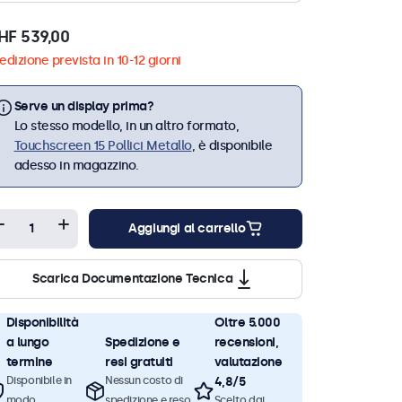
HF 539,00
edizione prevista in 10-12 giorni
Serve un display prima?
Lo stesso modello, in un altro formato,
Touchscreen 15 Pollici Metallo
, è disponibile
adesso in magazzino.
Aggiungi al carrello
Scarica Documentazione Tecnica
Disponibilità
Oltre 5.000
a lungo
Spedizione e
recensioni,
termine
resi gratuiti
valutazione
Disponibile in
Nessun costo di
4,8/5
modo
spedizione e reso
Scelto dai