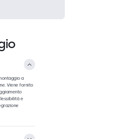
gio
 montaggio a
ne. Viene fornito
loggiamento
essibilità e
tegrazione