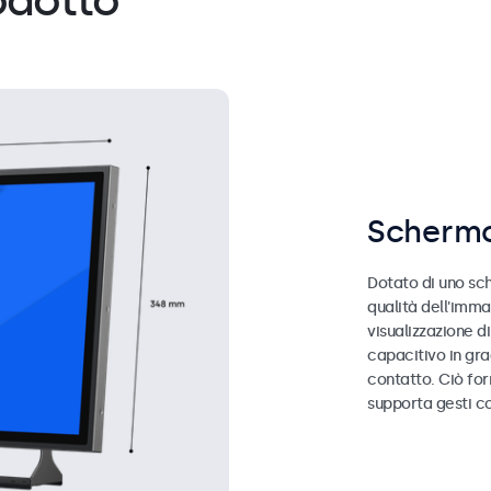
odotto
Schermo
Dotato di uno sch
qualità dell'imma
visualizzazione d
capacitivo in gr
contatto. Ciò fo
supporta gesti c