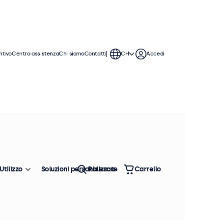
ntivo
Centro assistenza
Chi siamo
Contatti
CH
Accedi
ticolo: 24TS7M
100+ pezzi disponibili
ouchscreen 24 Pollici
etallo
Utilizzo
Soluzioni personalizzate
Ricerca
Carrello
formazioni sul prodotto
Pannello multi-touch Full HD
Connessioni: HDMI, DisplayPort, USB-C, VGA
Montaggio: scrivania, parete, incasso
Dimensioni esterne: 576 x 348 x 44 mm