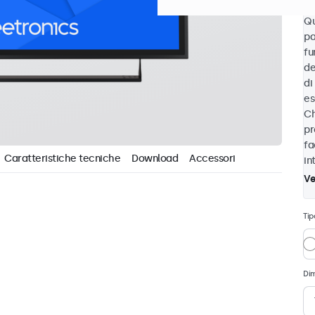
Qu
pa
fu
de
di
es
Ch
pr
fa
Caratteristiche tecniche
Download
Accessori
in
Ve
Tip
Di