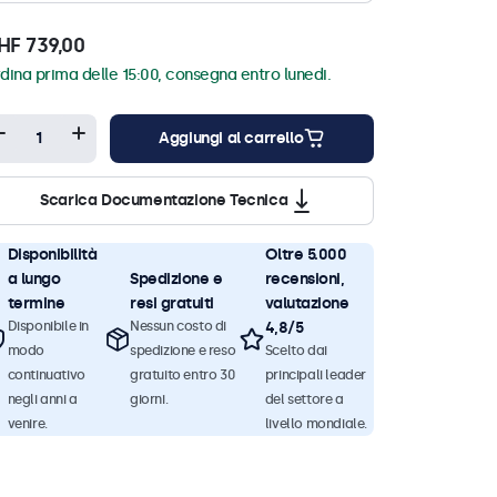
HF 739,00
dina prima delle 15:00, consegna entro lunedi.
Aggiungi al carrello
Scarica Documentazione Tecnica
Disponibilità
Oltre 5.000
a lungo
Spedizione e
recensioni,
termine
resi gratuiti
valutazione
Disponibile in
Nessun costo di
4,8/5
modo
spedizione e reso
Scelto dai
continuativo
gratuito entro 30
principali leader
negli anni a
giorni.
del settore a
venire.
livello mondiale.