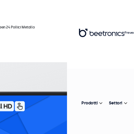
en 24 Pollici Metallo
Preve
Ar
T
M
Prodotti
Settori
In