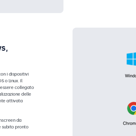
s,
n i dispositivi
 o Linux. Il
ò essere collegato
lizzazione delle
nte attivata
chscreen da
 subito pronto