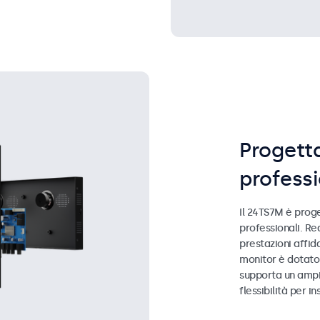
Progetta
profess
Il 24TS7M è proge
professionali. Re
prestazioni affid
monitor è dotato
supporta un ampi
flessibilità per in