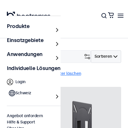
Produkte
Zubehör
Einsatzgebiete
Anwendungen
Filtern (
2
)
Sortieren
Individuelle Lösungen
Wandhalterungen
Alle Filter löschen
Login
Schweiz
Angebot anfordern
Hilfe & Support