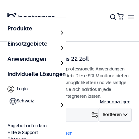
Produkte
Startseite
Einsatzgebiete
SDI-Monitore von 12 bis 22 Zoll
Anwendungen
SDI-Monitore, entwickelt für professionelle Anwendungen
Individuelle Lösungen
und den kontinuierlichen Betrieb. Diese SDI-Monitore bieten
umfangreiche Konfigurationsmöglichkeiten und vielseitige
Login
Montageoptionen, wodurch sie sich nahtlos in jede
Anwendung und Umgebung integrieren lassen.
Schweiz
Mehr anzeigen
Filtern (
1
)
Sortieren
Angebot anfordern
Hilfe & Support
BNC (SDI)
Alle Filter löschen