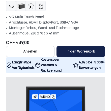
4:3 Multi-Touch Panel
Anschlüsse: HDMI, DisplayPort, USB-C, VGA
Montage: Einbau, Wand- und Tischmontage
Außenmaße: 228 x 183 x 41 mm
CHF 439,00
Ansehen
In den Warenkorb
Kostenloser
Langfristige
4,8/5 bei 5.000+
Versand &
Verfügbarkeit
Bewertungen
Rückversand