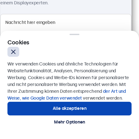
einem Displayexperten.
High-Brightness Full HD Multi-Touch Panel
Anschlüsse: HDMI, DisplayPort, USB-C, VGA
Montage: Einbau- und Panelmontage
Außenmaße: 466 x 285 x 44 mm
CHF 959,00
Cookies
Ansehen
In den Warenkorb
Wir verwenden Cookies und ähnliche Technologien für
Websitefunktionalität, Analysen, Personalisierung und
Werbung. Cookies und Werbe-IDs können für personalisierte
Anfrage senden
und nicht personalisierte Werbung verwendet werden. Mit
Ihrer Zustimmung können Daten entsprechend
der Art und
Rufen Sie uns an unter
+41 43 50 80 772
Weise, wie Google Daten verwendet
verwendet werden.
Alle akzeptieren
Benötigen Sie Unterstützung?
Kontaktieren Sie uns!
Mehr Optionen