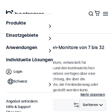
Produkte
Startseite
Einsatzgebiete
Dimmbare Touchscreen-Monitore von 7 bis 32
Anwendungen
Zoll
Individuelle Lösungen
Dimmbare Touchscreen-Monitore, entwickelt für
anspruchsvolle Umgebungen und den kontinuierlichen
Login
Betrieb. Die Touchscreen-Monitore verfügen über eine
dimmbare Hintergrundbeleuchtung, die über die
Schweiz
Bedientasten auf der Rückseite, die Fernbedienung oder
einen optionalen Dimmer eingestellt werden kann.
Mehr anzeigen
Angebot anfordern
Filtern (
29
)
Sortieren
Hilfe & Support