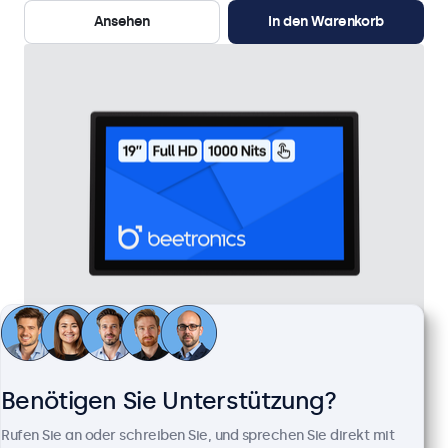
Ansehen
In den Warenkorb
19 Zoll Touchscreen Metall (High-Brightness)
Artikelnummer:
19HB9M/U1
Benötigen Sie Unterstützung?
76 Stück auf Lager
Rufen Sie an oder schreiben Sie, und sprechen Sie direkt mit