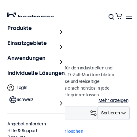
Produkte
Monitore
Einsatzgebiete
17 Zoll Monitore
Anwendungen
17-Zoll-Monitore, entwickelt für den industriellen und
Individuelle Lösungen
professionellen Einsatz. Diese 17-Zoll-Monitore bieten
verschiedene Videoanschlüsse und vielseitige
Login
Montageoptionen, wodurch sie sich nahtlos in jede
Anwendung und Umgebung integrieren lassen.
Schweiz
Mehr anzeigen
Filtern (
2
)
Sortieren
Angebot anfordern
Hilfe & Support
17 Zoll Monitore
Alle Filter löschen