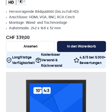
Hervorragende Bildqualität (bis zu Full HD)
Anschlüsse: HDMI, VGA, BNC, RCA-Cinch
Montage: Wand- und Tischmontage
Außenmaße: 242 x 168 x 32 mm
CHF 339,00
Ansehen
In den Warenkorb
Kostenloser
Langfristige
4,8/5 bei 5.000+
Versand &
Verfügbarkeit
Bewertungen
Rückversand