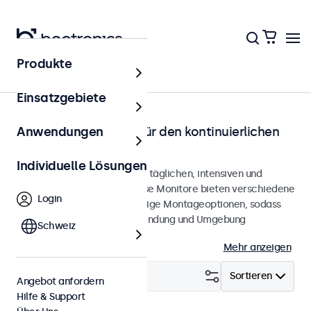
Produkte
Startseite
Einsatzgebiete
Monitore entwickelt für den kontinuierlichen
Anwendungen
Betrieb
Individuelle Lösungen
Monitore, entwickelt für den täglichen, intensiven und
kontinuierlichen Einsatz. Diese Monitore bieten verschiedene
Login
Videoanschlüsse und vielseitige Montageoptionen, sodass
sie sich nahtlos in jede Anwendung und Umgebung
Schweiz
integrieren lassen.
Mehr anzeigen
Filtern (
24
)
Sortieren
Angebot anfordern
Hilfe & Support