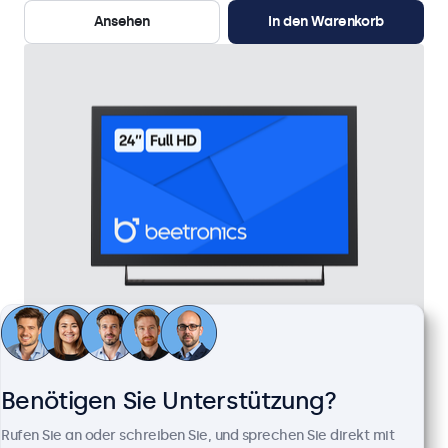
Ansehen
In den Warenkorb
24 Zoll Monitor Metall
Artikelnummer:
24HD7M
Benötigen Sie Unterstützung?
100+ Stück auf Lager
Rufen Sie an oder schreiben Sie, und sprechen Sie direkt mit