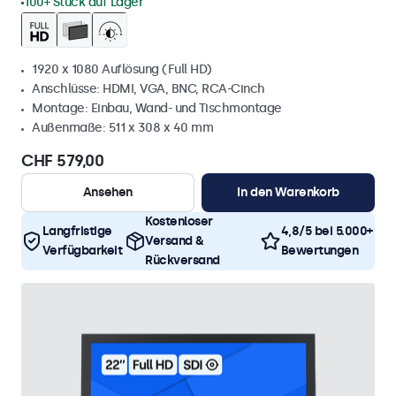
100+ Stück auf Lager
1920 x 1080 Auflösung (Full HD)
Anschlüsse: HDMI, VGA, BNC, RCA-Cinch
Montage: Einbau, Wand- und Tischmontage
Außenmaße: 511 x 308 x 40 mm
CHF 579,00
Ansehen
In den Warenkorb
Kostenloser
Langfristige
4,8/5 bei 5.000+
Versand &
Verfügbarkeit
Bewertungen
Rückversand