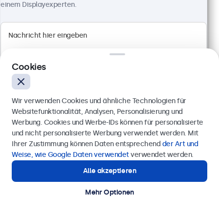
einem Displayexperten.
1920 x 1080 Auflösung (Full HD)
Anschlüsse: HDMI, VGA, BNC, RCA-Cinch
Montage: Einbau, Wand- und Tischmontage
Außenmaße: 560 x 337 x 41 mm
CHF 599,00
Cookies
Ansehen
In den Warenkorb
Wir verwenden Cookies und ähnliche Technologien für
Websitefunktionalität, Analysen, Personalisierung und
Werbung. Cookies und Werbe-IDs können für personalisierte
Anfrage senden
und nicht personalisierte Werbung verwendet werden. Mit
Ihrer Zustimmung können Daten entsprechend
der Art und
Rufen Sie uns an unter
+41 43 50 80 772
Weise, wie Google Daten verwendet
verwendet werden.
Alle akzeptieren
Benötigen Sie Unterstützung?
Kontaktieren Sie uns!
Mehr Optionen