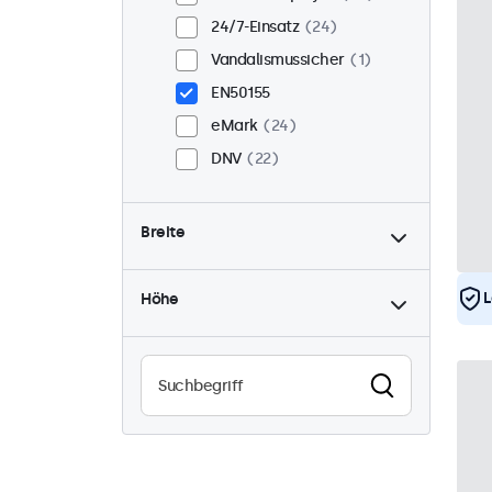
24/7-Einsatz
24
Vandalismussicher
1
EN50155
eMark
24
DNV
22
Breite
L
Höhe