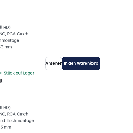
ll HD)
BNC, RCA-Cinch
chmontage
 33 mm
Ansehen
In den Warenkorb
0+ Stück auf Lager
l
ll HD)
BNC, RCA-Cinch
und Tischmontage
 35 mm