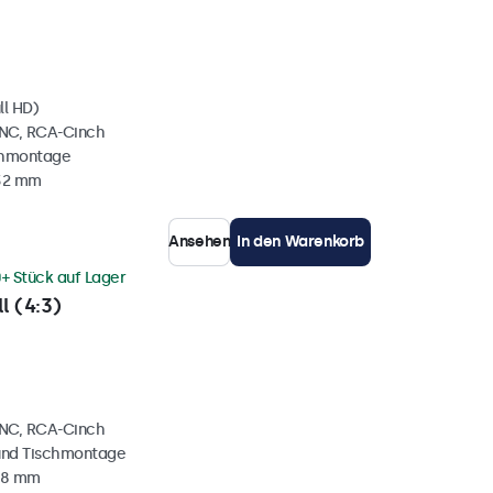
ll HD)
BNC, RCA-Cinch
chmontage
 32 mm
Ansehen
In den Warenkorb
+ Stück auf Lager
l (4:3)
BNC, RCA-Cinch
und Tischmontage
38 mm