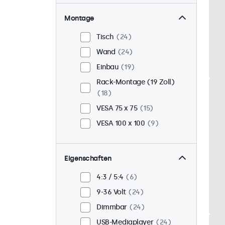
Montage
Tisch
24
Wand
24
Einbau
19
Rack-Montage (19 Zoll)
18
VESA 75 x 75
15
VESA 100 x 100
9
Eigenschaften
4:3 / 5:4
6
9-36 Volt
24
Dimmbar
24
USB-Mediaplayer
24