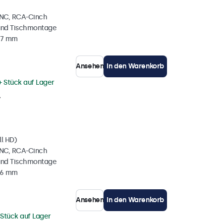
BNC, RCA-Cinch
und Tischmontage
37 mm
Ansehen
In den Warenkorb
+ Stück auf Lager
l
ll HD)
BNC, RCA-Cinch
und Tischmontage
36 mm
Ansehen
In den Warenkorb
 Stück auf Lager