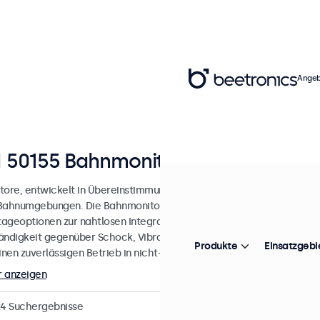
Angeb
 50155 Bahnmonitore
tore, entwickelt in Übereinstimmung mit den Normen EN 50155 und E
Bahnumgebungen. Die Bahnmonitore verfügen über ein robustes Meta
ageoptionen zur nahtlosen Integration in eine Vielzahl von Bahnanw
ändigkeit gegenüber Schock, Vibration, Feuchtigkeit und Temperatu
Produkte
Einsatzgebi
einen zuverlässigen Betrieb in nicht-sicherheitskritischen Bahnanwen
 anzeigen
24
Suchergebnisse