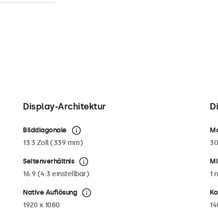
liefert, der
erseite ist mit
cht nur einfach
d
i Bedarf einfach
für die
en kann. Somit
Halterungen
 werden.
Display-Architektur
D
Bilddiagonale
Ma
13.3 Zoll (339 mm)
30
Seitenverhältnis
Mi
16:9 (4:3 einstellbar)
1 n
Native Auflösung
Ko
1920 x 1080
14