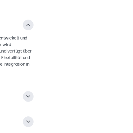
entwickelt und
r wird
und verfügt über
Flexibilität und
 Integration in
Halterung auf der
der Monitor
ellen
oder