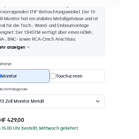
ldqualität seiner Klasse und verfügt über einen
rvorragenden 178°-Betrachtungswinkel. Der 13-
ll-Monitor hat ein stabiles Metallgehäuse und ist
eal für die Tisch-, Wand- und Einbaumontage
eignet. Der 13HD7M verfügt über einen HDMI-,
A-, BNC- sowie RCA-Cinch Anschluss.
hr anzeigen
playtyp
Monitor
Touchscreen
dschirmdiagonale
13 Zoll Monitor Metall
HF 429,00
s 15:00 Uhr bestellt, Mittwoch geliefert.