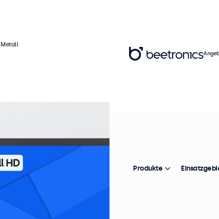
 Metall
Angeb
Ar
1
Pr
Produkte
Einsatzgebi
Di