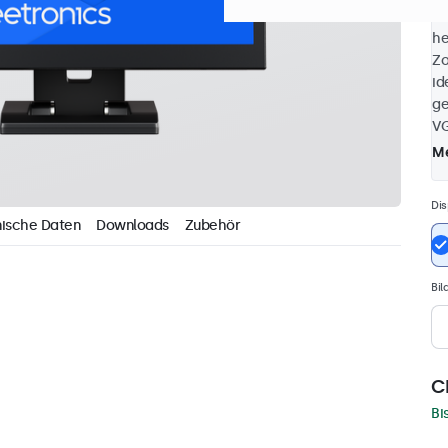
Bi
he
Zo
id
ge
VG
Me
Dis
ische Daten
Downloads
Zubehör
Bil
C
Bi