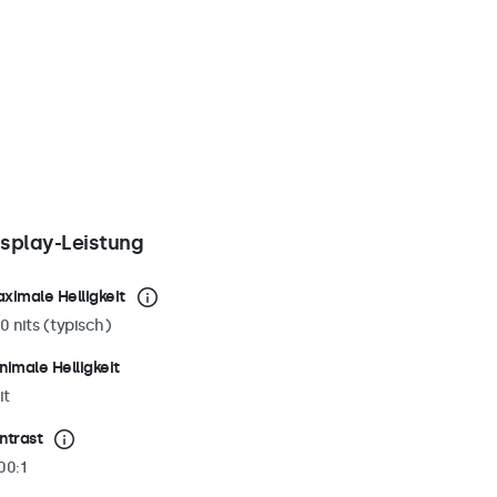
isplay-Leistung
ximale Helligkeit
0 nits (typisch)
nimale Helligkeit
it
ntrast
00:1