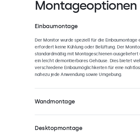
Montageoptionen
Einbaumontage
Der Monitor wurde speziell für die Einbaumontage 
erfordert keine Kühlung oder Belüftung. Der Monito
standardmäßig mit Montageschienen ausgeliefert 
ein leicht demontierbares Gehäuse. Dies bietet viel 
verschiedene Einbaumöglichkeiten für eine nahtlose
nahezu jede Anwendung sowie Umgebung.
Wandmontage
Der Monitor ist mit einer universellen 75-mm-VESA-
Rückseite des Gehäuses ausgestattet. Damit kann 
Desktopmontage
sowohl im Hoch- als auch im Querformat an univers
Halterungen wie Monitorarmen, Wandhalterungen 