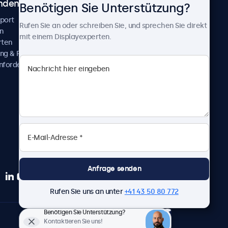
ndenservice
Über Beetronics
Benötigen Sie Unterstützung?
pport
Kundenprojekte
Rufen Sie an oder schreiben Sie, und sprechen Sie direkt
n
Neuigkeiten und Updates
mit einem Displayexperten.
rten
Über uns
ng & Reparatur
Karriere
nfordern
Geschäftsbedingungen
Datenschutzerklärung
Impressum
Anfrage senden
Rufen Sie uns an unter
+41 43 50 80 772
Benötigen Sie Unterstützung?
Deutsch
Kontaktieren Sie uns!