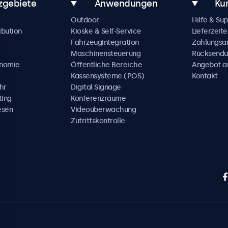
zgebiete
Anwendungen
Ku
Outdoor
Hilfe & Su
ibution
Kioske & Self-Service
Lieferzeite
Fahrzeugintegration
Zahlungsa
Maschinensteuerung
Rücksendu
onomie
Öffentliche Bereiche
Angebot a
Kassensysteme (POS)
Kontakt
hr
Digital Signage
ting
Konferenzräume
esen
Videoüberwachung
Zutrittskontrolle