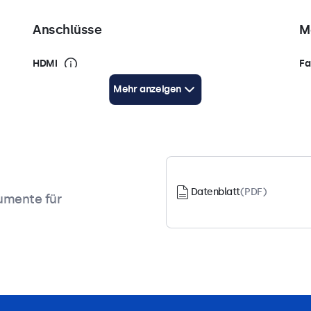
Anschlüsse
M
HDMI
Fa
1x
Sc
Mehr anzeigen
BNC (CVBS)
1x
Audio-Eingang (3.5 mm)
1x
Datenblatt
(PDF)
kumente für
oads
Zubehör