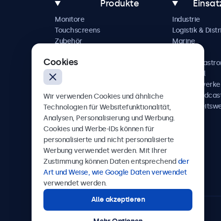
Produkte
Einsat
Monitore
Industrie
Touchscreens
Logistik & Distr
Zubehör
Marine
Individuelle Lösungen
Handel
Cookies
Hotel & Gastr
Automobil
Schienenverke
AV & Broadcas
Wir verwenden Cookies und ähnliche
Gesundheitsw
Technologien für Websitefunktionalität,
Analysen, Personalisierung und Werbung.
Cookies und Werbe-IDs können für
personalisierte und nicht personalisierte
Werbung verwendet werden. Mit Ihrer
Beetronics
Zustimmung können Daten entsprechend
der
Art und Weise, wie Google Daten verwendet
Badenerstrasse 549, 8048 Zürich, Schweiz
verwendet werden.
Alle akzeptieren
4.8/5 bewertet von 5000+ Unternehmen