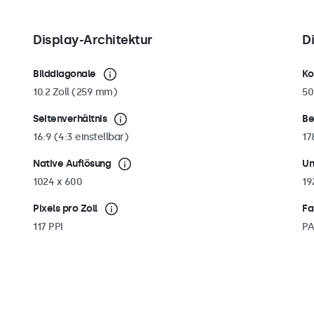
Display-Architektur
D
Bilddiagonale
Ko
10.2 Zoll (259 mm)
50
Seitenverhältnis
Be
16:9 (4:3 einstellbar)
17
Native Auflösung
Un
1024 x 600
19
Pixels pro Zoll
Fa
117 PPI
PA