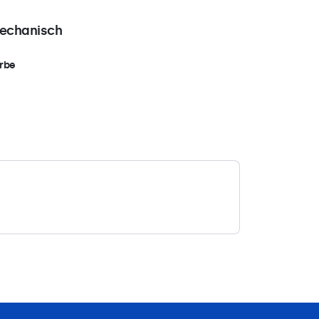
echanisch
rbe
hwarz