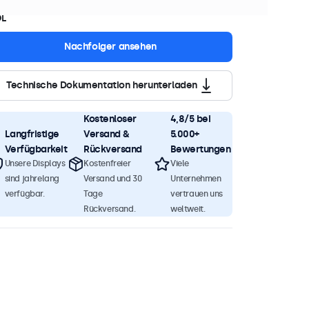
OL
Nachfolger ansehen
Technische Dokumentation herunterladen
Kostenloser
4,8/5 bei
Langfristige
Versand &
5.000+
Verfügbarkeit
Rückversand
Bewertungen
Unsere Displays
Kostenfreier
Viele
sind jahrelang
Versand und 30
Unternehmen
verfügbar.
Tage
vertrauen uns
Rückversand.
weltweit.