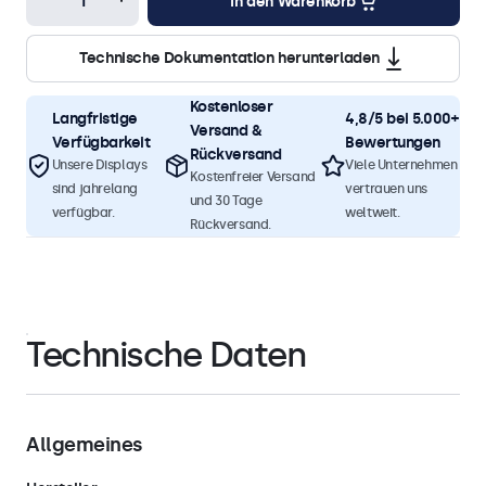
In den Warenkorb
Technische Dokumentation herunterladen
Kostenloser
Langfristige
4,8/5 bei 5.000+
Versand &
Verfügbarkeit
Bewertungen
Rückversand
Unsere Displays
Viele Unternehmen
Kostenfreier Versand
sind jahrelang
vertrauen uns
und 30 Tage
verfügbar.
weltweit.
Rückversand.
Technische Daten
Allgemeines