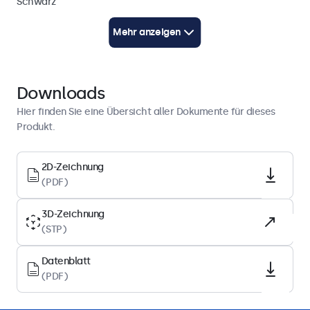
Schwarz
Kabellänge
Mehr anzeigen
250 cm (AC: 100 cm / DC: 150 cm)
Technische Zeichnung (2D)
PDF herunterladen
Downloads
Technische Zeichnung (3D)
Hier finden Sie eine Übersicht aller Dokumente für dieses
CAD/STP herunterladen
Produkt.
Energie
2D-Zeichnung
(PDF)
Innendurchmesser
2,1 mm
3D-Zeichnung
(STP)
Außendurchmesser
5,5 mm
Datenblatt
Steckertyp
(PDF)
UK
Produktbeschreibung
Technische Daten
Downloads
Zubeh