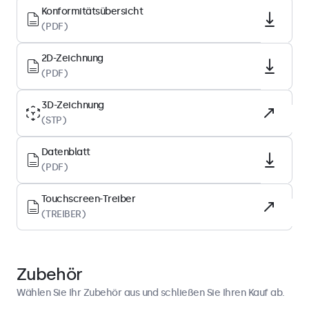
217 PPI
Konformitätsübersicht
Bilddiagonale
(PDF)
7.0 Zoll (179 mm)
2D-Zeichnung
Paneltyp
(PDF)
IPS-LCD
3D-Zeichnung
Hintergrundbeleuchtung
(STP)
LED
Oberfläche
Datenblatt
Gehärtetes Glas
(PDF)
Unterstützte Ausrichtung
Touchscreen-Treiber
Querformat, Hochformat, Face-Up
(TREIBER)
Display-Leistung
Zubehör
Maximale Helligkeit
250 nits (typisch)
Wählen Sie Ihr Zubehör aus und schließen Sie Ihren Kauf ab.