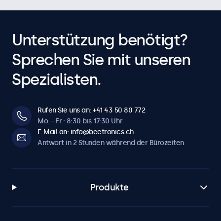
Tastensperre
Bedienknöpfe können blockiert werden.
Auto-An
Unterstützung benötigt?
Automatisch einschalten bei Strom / Signal.
Sprechen Sie mit unseren
Dimmen
Einstellbare Hintergrundbeleuchtung über Fernbedienung
Spezialisten.
oder optionalen Dimmer.
Software & Kompatibilität
Rufen Sie uns an: +41 43 50 80 772
Mo. - Fr.: 8:30 bis 17:30 Uhr
Windows
E-Mail an: info@beetronics.ch
Antwort in 2 Stunden während der Bürozeiten
Windows 8, 10, 11
Windows Embedded
Windows Embedded 8 Industry, 8.1 Industry, IoT Enterprise
Produkte
macOS
Tahoe, Sequoia, Sonoma
Linux