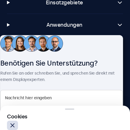
Einsatzgebiete
alle Linux-Distributionen
Brightsign
alle BrightsignOS-Versionen
Anwendungen
Samsung DeX
alle Samsung-DeX-Versionen
Kundenservice
Anschlüsse
Benötigen Sie Unterstützung?
Über Beetronics
HDMI
Rufen Sie an oder schreiben Sie, und sprechen Sie direkt mit
1x
einem Displayexperten.
DisplayPort
1x
Beetronics
VGA
1x
Cookies
Badenerstrasse 549, 8048 Zürich, Schweiz
USB-C
1x Video, Audio, Touch