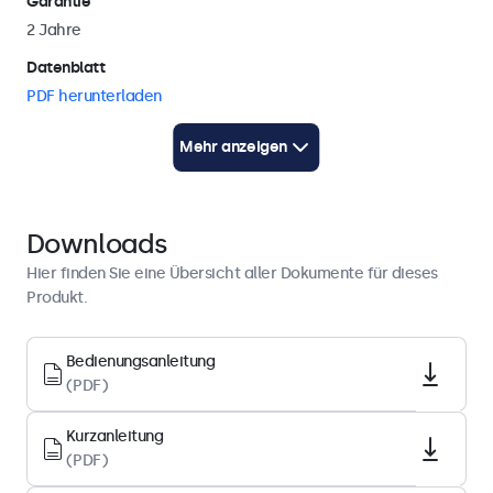
Garantie
als auch im Querformat befestigt werden.
2 Jahre
Datenblatt
PDF herunterladen
Bedienungsanleitung
Mehr anzeigen
PDF herunterladen
Kurzanleitung
PDF herunterladen
Downloads
Hier finden Sie eine Übersicht aller Dokumente für dieses
Display-Architektur
Produkt.
Seitenverhältnis
Bedienungsanleitung
16:10 (4:3 und 16:9 einstellbar)
(PDF)
Native Auflösung
1280 x 800
Kurzanleitung
(PDF)
Pixels pro Zoll