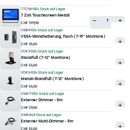
Minimale Helligkeit
7TS7M
100+ Stück auf Lager
1 nit
7 Zoll Touchscreen Metall
Kontrast
CHF 399,00
800:1
VWB1
100+ Stück auf Lager
VESA-Wandhalterung, flach (7-19" Monitore)
Betrachtungswinkel
CHF 35,00
178° Horizontal, 178° Vertikal
VDK3
100+ Stück auf Lager
Reaktionszeit
Standfuß (7-12" Monitore)
10 ms
CHF 55,00
Unterstützte Auflösungen
VDK5
100+ Stück auf Lager
Metall-Standfuß (7-12" Monitore)
1920 x 1200 (max), 640 x 480 (min)
CHF 55,00
DMK7
100+ Stück auf Lager
Touch-Technologie
Externer Dimmer - 5m
Touch Technologie
CHF 29,00
Kapazitiv
DMK8
48 Stück auf Lager
Externer Multi-Dimmer - 5m
Touchpunkte
CHF 55,00