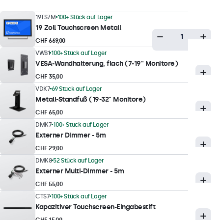
Minimale Helligkeit
19TS7M
100+ Stück auf Lager
1 nit
19 Zoll Touchscreen Metall
Kontrast
CHF 669,00
3000:1
VWB1
100+ Stück auf Lager
VESA-Wandhalterung, flach (7-19" Monitore)
Betrachtungswinkel
CHF 35,00
178° Horizontal, 178° Vertikal
VDK7
69 Stück auf Lager
Reaktionszeit
Metall-Standfuß (19-32" Monitore)
10 ms
CHF 65,00
Unterstützte Auflösungen
DMK7
100+ Stück auf Lager
Externer Dimmer - 5m
1920 x 1080 (max), 640 x 480 (min)
CHF 29,00
DMK8
52 Stück auf Lager
Touch-Technologie
Externer Multi-Dimmer - 5m
Touch Technologie
CHF 55,00
Kapazitiv
CTS7
100+ Stück auf Lager
Kapazitiver Touchscreen-Eingabestift
Touchpunkte
CHF 15,00