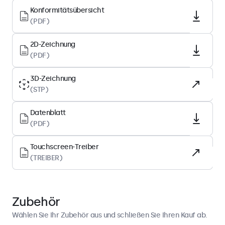
113 PPI
Konformitätsübersicht
Bilddiagonale
(PDF)
19.5 Zoll (499 mm)
2D-Zeichnung
Paneltyp
(PDF)
IPS-LCD
3D-Zeichnung
Hintergrundbeleuchtung
(STP)
LED
Oberfläche
Datenblatt
Gehärtetes Glas
(PDF)
Unterstützte Ausrichtung
Touchscreen-Treiber
Querformat, Hochformat, Face-Up
(TREIBER)
Display-Leistung
Zubehör
Maximale Helligkeit
300 nits (typisch)
Wählen Sie Ihr Zubehör aus und schließen Sie Ihren Kauf ab.