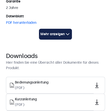
Garantie
als auch im Querformat befestigt werden.
2 Jahre
Datenblatt
PDF herunterladen
Bedienungsanleitung
Mehr anzeigen
PDF herunterladen
Kurzanleitung
PDF herunterladen
Downloads
Hier finden Sie eine Übersicht aller Dokumente für dieses
Display-Architektur
Produkt.
Seitenverhältnis
Bedienungsanleitung
16:9 (4:3 einstellbar)
(PDF)
Native Auflösung
1920 x 1080
Kurzanleitung
(PDF)
Pixels pro Zoll