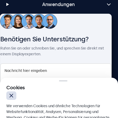
Linux
Anwendungen
alle Linux-Distributionen
Brightsign
alle BrightsignOS-Versionen
Kundenservice
Samsung DeX
Benötigen Sie Unterstützung?
alle Samsung-DeX-Versionen
Über Beetronics
Rufen Sie an oder schreiben Sie, und sprechen Sie direkt mit
Anschlüsse
einem Displayexperten.
HDMI
1x
Beetronics
DisplayPort
1x
Cookies
Badenerstrasse 549, 8048 Zürich, Schweiz
VGA
4.8/5 bewertet von 5000+ Unternehmen
1x
Wir verwenden Cookies und ähnliche Technologien für
Deutsch
USB-C
Websitefunktionalität, Analysen, Personalisierung und
Werbung. Cookies und Werbe-IDs können für personalisierte