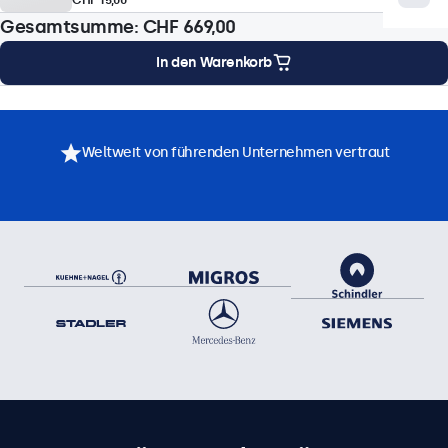
10-Punkt (Multi-Touch)
Gesamtsumme:
CHF 669,00
Touch-Schnittstelle
In den Warenkorb
USB-HID-konform
Touch-Bedienung
Montageoptionen
Technische Daten
Downloads
Zubehör
Stift, Hand, Handschuh
Weltweit von führenden Unternehmen vertraut
Unterstützung für Gesten
Tippen, Wischen, Scrollen, Zoomen per Pinch-Geste
(abhängig vom Betriebssystem und der Anwendung des
Hostsystems)
Touch-Treiber
Touchscreen-Treiber herunterladen
Betriebsfunktionen
Audio
Zwei integrierte Lautsprecher