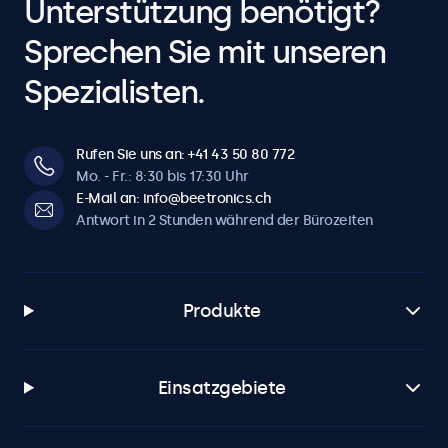
Unterstützung benötigt?
Tastensperre
Bedienknöpfe können blockiert werden.
Sprechen Sie mit unseren
Auto-An
Spezialisten.
Automatisch einschalten bei Strom / Signal.
Dimmen
Einstellbare Hintergrundbeleuchtung über Fernbedienung
Rufen Sie uns an: +41 43 50 80 772
oder optionalen Dimmer.
Mo. - Fr.: 8:30 bis 17:30 Uhr
E-Mail an: info@beetronics.ch
Antwort in 2 Stunden während der Bürozeiten
Software & Kompatibilität
Windows
Windows 8, 10, 11
Produkte
Windows Embedded
Windows Embedded 8 Industry, 8.1 Industry, IoT Enterprise
Einsatzgebiete
macOS
Tahoe, Sequoia, Sonoma