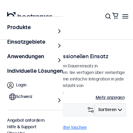
Produkte
Anwendung
Einsatzgebiete
Displays für den professionellen Einsatz
Anwendungen
Professionelle Displays für den Dauereinsatz in
Individuelle Lösungen
anspruchsvollen Anwendungen. Sie verfügen über vielseitige
Montagemöglichkeiten für eine einfache Integration in jede
Login
Umgebung und bieten eine Vielzahl von
Konfigurationsmöglichkeiten.
Schweiz
Mehr anzeigen
Filtern (
0
)
Sortieren
Angebot anfordern
Hilfe & Support
13 Zoll
BNC (SDI)
Alle Filter löschen