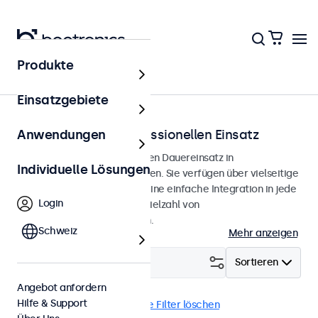
Produkte
Lösungen
Einsatzgebiete
Displays für den professionellen Einsatz
Anwendungen
Professionelle Displays für den Dauereinsatz in
Individuelle Lösungen
anspruchsvollen Anwendungen. Sie verfügen über vielseitige
Montagemöglichkeiten für eine einfache Integration in jede
Login
Umgebung und bieten eine Vielzahl von
Konfigurationsmöglichkeiten.
Schweiz
Mehr anzeigen
Filtern (
0
)
Sortieren
Angebot anfordern
Hilfe & Support
VESA 75 x 75
24 Zoll
Alle Filter löschen