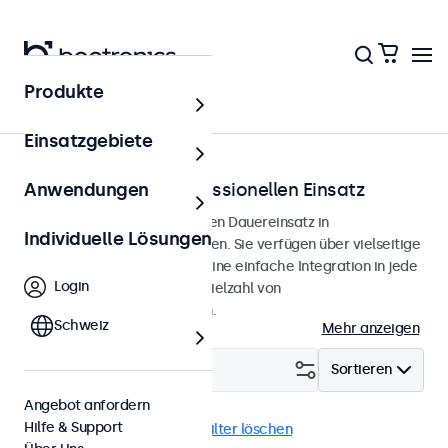
Produkte
Lösungen
Einsatzgebiete
Displays für den professionellen Einsatz
Anwendungen
Professionelle Displays für den Dauereinsatz in
Individuelle Lösungen
anspruchsvollen Anwendungen. Sie verfügen über vielseitige
Montagemöglichkeiten für eine einfache Integration in jede
Login
Umgebung und bieten eine Vielzahl von
Konfigurationsmöglichkeiten.
Schweiz
Mehr anzeigen
Filtern (
1
)
Sortieren
Angebot anfordern
Hilfe & Support
RCA-Cinch
8 Zoll
Alle Filter löschen