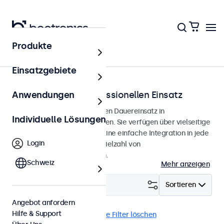
Produkte
Lösungen
Einsatzgebiete
Displays für den professionellen Einsatz
Anwendungen
Professionelle Displays für den Dauereinsatz in
Individuelle Lösungen
anspruchsvollen Anwendungen. Sie verfügen über vielseitige
Montagemöglichkeiten für eine einfache Integration in jede
Login
Umgebung und bieten eine Vielzahl von
Konfigurationsmöglichkeiten.
Schweiz
Mehr anzeigen
Filtern (
2
)
Sortieren
Angebot anfordern
Hilfe & Support
Touchscreen
24 Zoll
Alle Filter löschen