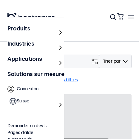
Produits
Accessoires
Industries
Applications
Filtrer (
1
)
Trier par:
Solutions sur mesure
Stylet
Supprimer tous les filtres
Connexion
Suisse
Demander un devis
Pages d’aide