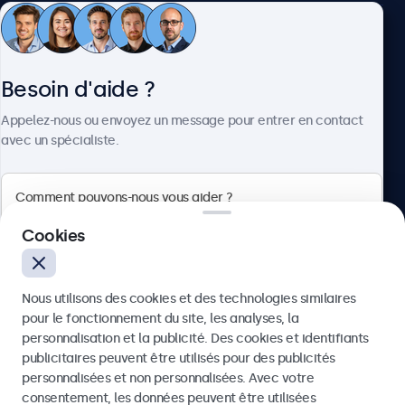
Service client
Besoin d'aide ?
À propos
Appelez-nous ou envoyez un message pour entrer en contact
avec un spécialiste.
Beetronics
Cookies
Badenerstrasse 549, 8048 Zürich, Suisse
Nous utilisons des cookies et des technologies similaires
4.8/5 noté par 5000+ entreprises
pour le fonctionnement du site, les analyses, la
Français
personnalisation et la publicité. Des cookies et identifiants
publicitaires peuvent être utilisés pour des publicités
Envoyer
personnalisées et non personnalisées. Avec votre
consentement, les données peuvent être utilisées