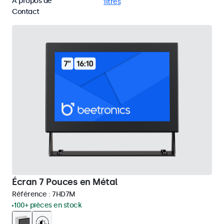
À propos de
VGA
Supprimer tous les filtres
Contact
Écran 7 Pouces en Métal
Référence :
7HD7M
100+ pièces en stock