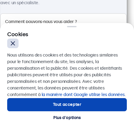
Résolution 1920 x 1080 (Full HD)
avec un spécialiste.
Entrées : HDMI, VGA, BNC, RCA
Installation : encastrable, murale et bureau
Dimensions : 629 x 374 x 41 mm
CHF 649,00
Cookies
Voir
Ajouter au panier
Nous utilisons des cookies et des technologies similaires
pour le fonctionnement du site, les analyses, la
personnalisation et la publicité. Des cookies et identifiants
publicitaires peuvent être utilisés pour des publicités
Envoyer
personnalisées et non personnalisées. Avec votre
consentement, les données peuvent être utilisées
Ou appelez-nous au
+41 43 50 80 772
conformément à
la manière dont Google utilise les données
.
Tout accepter
Besoin d'aide ?
Contactez nos spécialistes.
Plus d'options