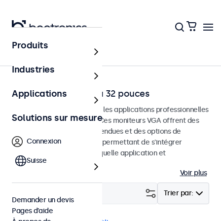
Produits
Accueil
Industries
Moniteurs VGA de 7 à 32 pouces
Applications
Moniteurs VGA conçus pour les applications professionnelles
Solutions sur mesure
et une utilisation continue. Ces moniteurs VGA offrent des
options de configuration étendues et des options de
Connexion
montage polyvalentes, leur permettant de s'intégrer
facilement dans n'importe quelle application et
Suisse
environnement.
Voir plus
Filtrer (
23
)
Trier par:
Demander un devis
Pages d’aide