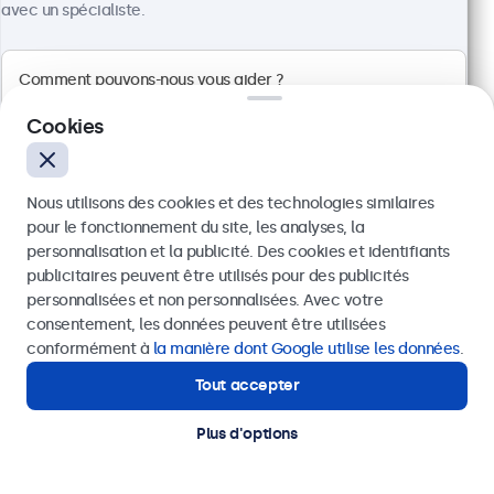
avec un spécialiste.
Cookies
Écran 27 Pouces en Métal
Référence :
27HD7M
Nous utilisons des cookies et des technologies similaires
100+ pièces en stock
pour le fonctionnement du site, les analyses, la
personnalisation et la publicité. Des cookies et identifiants
publicitaires peuvent être utilisés pour des publicités
Envoyer
personnalisées et non personnalisées. Avec votre
Résolution 1920 x 1080 (Full HD)
consentement, les données peuvent être utilisées
Entrées : HDMI, VGA, BNC, RCA
Ou appelez-nous au
+41 43 50 80 772
conformément à
la manière dont Google utilise les données
.
Installation : encastrable, murale et bureau
Dimensions : 629 x 374 x 41 mm
Tout accepter
Besoin d'aide ?
Contactez nos spécialistes.
CHF 649,00
Plus d'options
Voir
Ajouter au panier