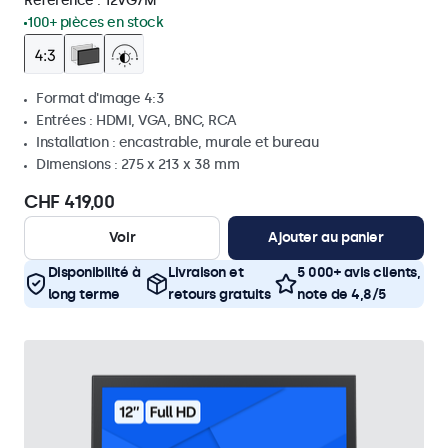
Référence :
12VG7M
100+ pièces en stock
Format d'image 4:3
Entrées : HDMI, VGA, BNC, RCA
Installation : encastrable, murale et bureau
Dimensions : 275 x 213 x 38 mm
CHF 419,00
Voir
Ajouter au panier
Disponibilité à
Livraison et
5 000+ avis clients,
long terme
retours gratuits
note de 4,8/5