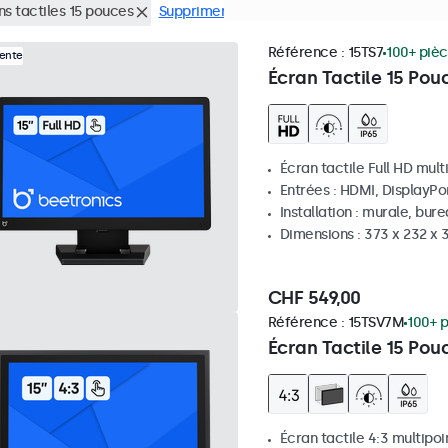
ns tactiles 15 pouces
Supprimer tous les filtres
Référence :
15TS7
100+ pièc
Vente
Écran Tactile 15 Pou
Écran tactile Full HD mult
Entrées : HDMI, DisplayPo
Installation : murale, bur
Dimensions : 373 x 232 x
CHF 549,00
Référence :
15TSV7M
100+ p
Écran Tactile 15 Pou
Écran tactile 4:3 multipoi