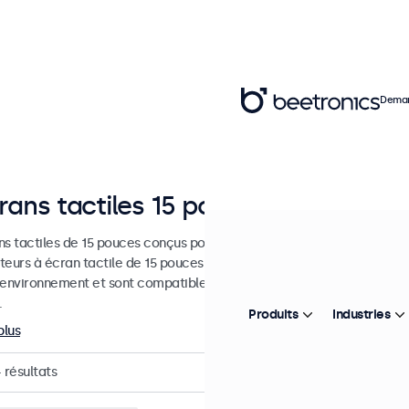
Deman
rans tactiles 15 pouces
s tactiles de 15 pouces conçus pour les applications professionnelles
eurs à écran tactile de 15 pouces sont faciles à intégrer dans n'imp
 environnement et sont compatibles avec les systèmes d'exploitat
.
Produits
Industries
plus
4
résultats