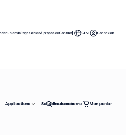
der un devis
Pages d’aide
À propos de
Contact
CH
Connexion
 et une utilisation continue. Ces
orte quelle application et n'importe
ion Windows, macOS, ChromeOS et
Applications
Solutions sur mesure
Rechercher
Mon panier
Trier
Top vente