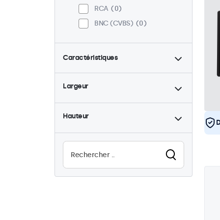
RCA
0
BNC (CVBS)
0
Caractéristiques
4:3 / 5:4
1
Largeur
9-36 Volt
4
Rétro-éclairage ajustable
4
Hauteur
D
Haute luminosité
1
Lisible au soleil
1
Résistant à l'eau (IP65)
4
Résistant à la poussière
(IP65)
4
Utilisation 24/7
4
Anti-vandales
4