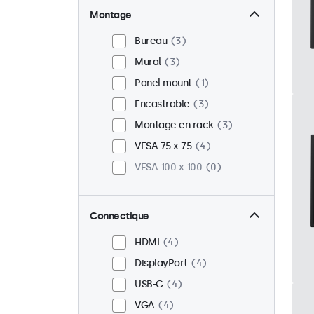
Montage
Bureau
3
Mural
3
Panel mount
1
Encastrable
3
Montage en rack
3
VESA 75 x 75
4
VESA 100 x 100
0
Connectique
HDMI
4
DisplayPort
4
USB-C
4
VGA
4