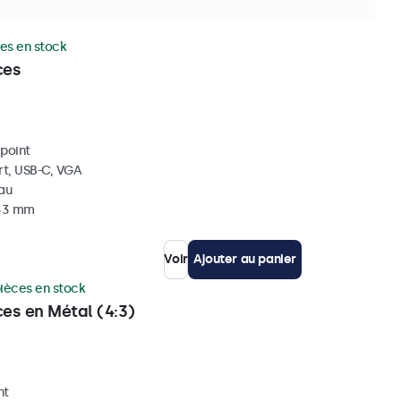
es en stock
ces
ipoint
rt, USB-C, VGA
eau
 33 mm
Voir
Ajouter au panier
ièces en stock
ces en Métal (4:3)
nt