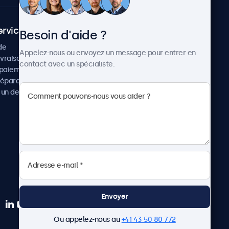
ervice client
À propos
Besoin d'aide ?
de
Cas concrets
Appelez-nous ou envoyez un message pour entrer en
ivraison
Actualités et mises à jour
contact avec un spécialiste.
paiement
À propos de Beetronics
réparation
Carrière
un devis
Conditions de vente
Données personnelles
Envoyer
Ou appelez-nous au
+41 43 50 80 772