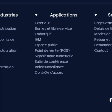
ndustries
Applications
S
Extérieur
Pages d’ai
istribution
Bornes et libre-service
Délais de l
Embarqué
Modes de 
oints de
IHM
Retour et 
Espace public
Demander 
estauration
Point de vente (POS)
Contact
Signalétique numérique
r
Salle de conférence
diffusion
Vidéosurveillance
Contrôle d’accès