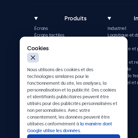
Produits
I
Écrans
Industriel
Écrans tactiles
Logistique et d
Accessoires
Maritime
Cookies
Solutions sur mesure
Commerce et p
vente
Hôtellerie et r
Automobile
Nous utilisons des cookies et des
Chemins de fe
technologies similaires pour le
Audiovisuel et 
fonctionnement du site, les analyses, la
Santé
personnalisation et la publicité. Des cookies
et identifiants publicitaires peuvent être
utilisés pour des publicités personnalisées et
non personnalisées. Avec votre
Beetronics
consentement, les données peuvent être
utilisées conformément à
la manière dont
Badenerstrasse 549, 8048 Zürich, Suisse
Google utilise les données
.