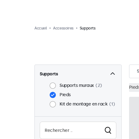
Accueil
Accessoires
Supports
5
Supports
Supports muraux
2
Pied
Pieds
Kit de montage en rack
1