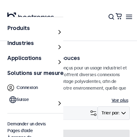
Produits
Accueil
Industries
Moniteurs de 7 à 32 pouces
Applications
Moniteurs professionnels conçus pour un usage industriel et
Solutions sur mesure
commercial. Ces moniteurs offrent diverses connexions
vidéo et des options de montage polyvalentes, afin de
Connexion
s'intégrer facilement dans votre environnement, quelle que
soit l'utilisation.
Suisse
Voir plus
Filtrer (
24
)
Trier par:
Demander un devis
Pages d’aide