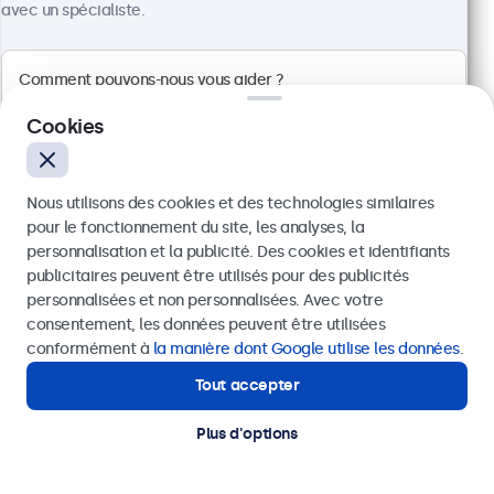
avec un spécialiste.
Dimensions : 560 x 337 x 41 mm
CHF 599,00
Voir
Ajouter au panier
Cookies
Nous utilisons des cookies et des technologies similaires
pour le fonctionnement du site, les analyses, la
personnalisation et la publicité. Des cookies et identifiants
publicitaires peuvent être utilisés pour des publicités
Envoyer
personnalisées et non personnalisées. Avec votre
consentement, les données peuvent être utilisées
Ou appelez-nous au
+41 43 50 80 772
conformément à
la manière dont Google utilise les données
.
Tout accepter
Besoin d'aide ?
Contactez nos spécialistes.
Plus d'options
Écran 27 Pouces en Métal