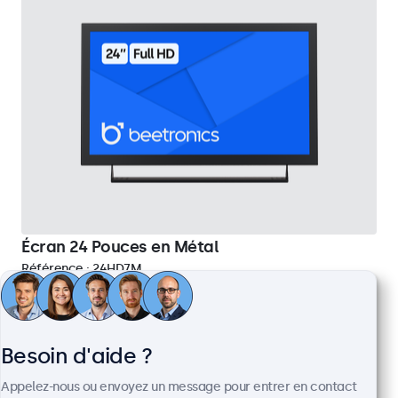
Écran 24 Pouces en Métal
Référence :
24HD7M
100+ pièces en stock
Besoin d'aide ?
Résolution 1920 x 1080 (Full HD)
Entrées : HDMI, VGA, BNC, RCA
Appelez-nous ou envoyez un message pour entrer en contact
Installation : encastrable, murale et bureau