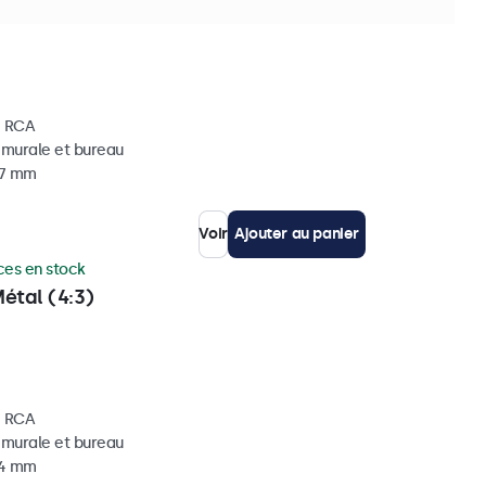
tal (4:3)
, RCA
, murale et bureau
37 mm
Voir
Ajouter au panier
ces en stock
étal (4:3)
, RCA
, murale et bureau
34 mm