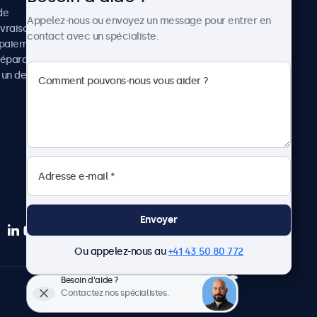
de
Cas concrets
Appelez-nous ou envoyez un message pour entrer en
ivraison
Actualités et mises à jour
contact avec un spécialiste.
paiement
À propos de Beetronics
réparation
Carrière
un devis
Conditions de vente
Données personnelles
Envoyer
Ou appelez-nous au
+41 43 50 80 772
Besoin d'aide ?
Français
Contactez nos spécialistes.