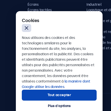
Écrans
Industriel
Écrans tactiles
Logistique et d
Accessoires
Maritime
Cookies
Solutions sur mesure
Commerce et p
vente
Hôtellerie et r
Automobile
Nous utilisons des cookies et des
Chemins de fe
technologies similaires pour le
Audiovisuel et 
fonctionnement du site, les analyses, la
Santé
personnalisation et la publicité. Des cookies
et identifiants publicitaires peuvent être
utilisés pour des publicités personnalisées et
non personnalisées. Avec votre
Beetronics
consentement, les données peuvent être
utilisées conformément à
la manière dont
Badenerstrasse 549, 8048 Zürich, Suisse
Google utilise les données
.
Tout accepter
4.8/5 noté par 5000+ entreprises
Plus d'options