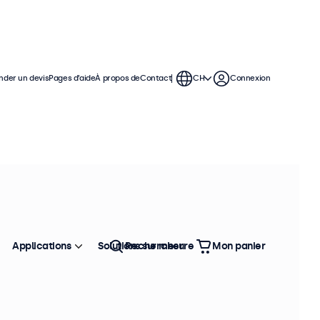
der un devis
Pages d’aide
À propos de
Contact
CH
Connexion
ontinue dans des environnements
ses options de configuration.
Trier
Top vente
Applications
Solutions sur mesure
Rechercher
Mon panier
èces en stock