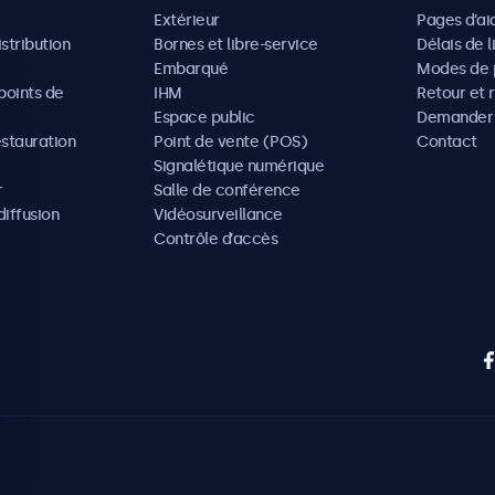
Extérieur
Pages d’ai
istribution
Bornes et libre-service
Délais de l
Embarqué
Modes de 
oints de
IHM
Retour et 
Espace public
Demander 
estauration
Point de vente (POS)
Contact
Signalétique numérique
r
Salle de conférence
diffusion
Vidéosurveillance
Contrôle d’accès