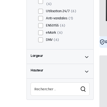
6
Utilisation 24/7
6
Anti-vandales
1
EN50155
6
eMark
6
DNV
6
D
Largeur
Hauteur