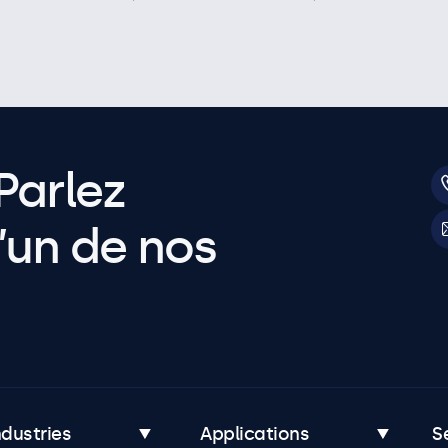
Parlez
’un de nos
ndustries
Applications
S