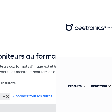
Deman
niteurs au format 4:3 et 5:4
teurs aux formats d'image 4:3 et 5:4, conçus pour une utilisation c
eants. Les moniteurs sont faciles à intégrer et disposent de nombreu
6
résultats
Produits
Industries
 5:4
Supprimer tous les filtres
Référence :
8VG7M
100+ pi