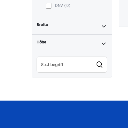
DNV
0
Breite
Höhe