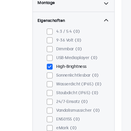
Montage
Tisch
0
Wand
0
Eigenschaften
Panel-Mount
0
4:3 / 5:4
0
Einbau
0
9-36 Volt
0
Rack-Montage (19 Zoll)
0
Dimmbar
0
VESA 75 x 75
0
USB-Mediaplayer
0
VESA 100 x 100
0
High-Brightness
Sonnenlichtlesbar
0
Wasserdicht (IP65)
0
Staubdicht (IP65)
0
24/7-Einsatz
0
Vandalismussicher
0
EN50155
0
eMark
0