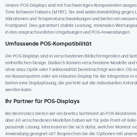
Unsere POS-Displays sind mit hochwertigen Komponenten ausges
Time Between Failures (MTBF). Sie sind widerstandsfähig gegen L
Vibrationen und Temperaturschwankungen und bieten ein wasser
Frontpanel. Dies garantiert stabile Leistung, minimalen Wartungs
in den anspruchsvollsten Umgebungen und POS-Anwendungen.
Umfassende POS-Kompatibilität
Die POS-Displays sind in verschiedenen Bildschirmgrößen und Seit
einheitlichen Design. Dadurch können verschiedene Modelle und
ohne dass Optik oder Funktionalität beeinträchtigt werden. Ob e
ein Kassensystem oder ein robustes Display für die Integration in 
bieten eine Displaylösung, die perfekt auf die individuellen An
werden kann.
Ihr Partner für POS-Displays
Bei Beetronics bieten wir ein breites Sortiment an POS-Monitore
über 60 verschiedenen Modellen haben wir für jede Point-of-Sale
passende Lösung. Interessieren Sie sich dafür, welcher Monitor o
Anwendung geeignet ist? Besprechen Sie die Optionen mit unseren