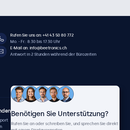
Rufen Sie uns an: +41 43 50 80 772
Mo. - Fr.: 8:30 bis 17:30 Uhr
E-Mail an: info@beetronics.ch
Antwort in 2 Stunden während der Bürozeiten
ndenservice
Über Beetronics
Benötigen Sie Unterstützung?
pport
Kundenprojekte
Rufen Sie an oder schreiben Sie, und sprechen Sie direkt
n
Neuigkeiten und Updates