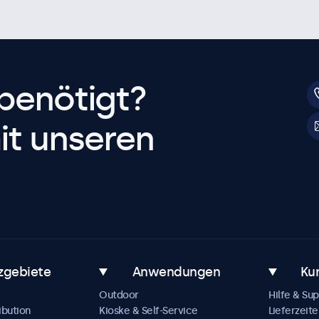
benötigt?
it unseren
zgebiete
Anwendungen
Ku
Outdoor
Hilfe & Su
ibution
Kioske & Self-Service
Lieferzeite