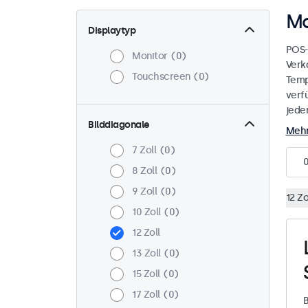
Mo
Displaytyp
POS-
Monitor
0
Verk
Touchscreen
0
Temp
verf
jede
Bilddiagonale
Mehr
7 Zoll
0
8 Zoll
0
9 Zoll
0
12 Zo
10 Zoll
0
12 Zoll
13 Zoll
0
15 Zoll
0
17 Zoll
0
B