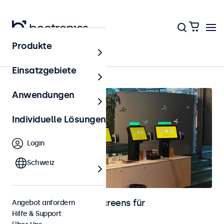
Produkte
Kassensysteme (POS)
Einsatzgebiete
Anwendungen
Individuelle Lösungen
Login
Schweiz
Monitore und Touchscreens für
Angebot anfordern
Hilfe & Support
Kassensysteme