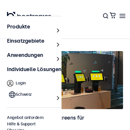
Produkte
Startseite
Einsatzgebiete
Anwendungen
Individuelle Lösungen
Login
Schweiz
Monitore und Touchscreens für
Angebot anfordern
Hilfe & Support
Kassensysteme