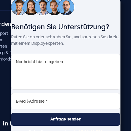
ndenservice
Über Beetronics
Benötigen Sie Unterstützung?
pport
Kundenprojekte
Rufen Sie an oder schreiben Sie, und sprechen Sie direkt
n
Neuigkeiten und Updates
mit einem Displayexperten.
rten
Über uns
ng & Reparatur
Karriere
nfordern
Geschäftsbedingungen
Datenschutzerklärung
Impressum
Anfrage senden