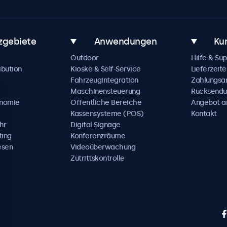
zgebiete
Anwendungen
Ku
Outdoor
Hilfe & Su
ibution
Kioske & Self-Service
Lieferzeite
Fahrzeugintegration
Zahlungsa
Maschinensteuerung
Rücksendu
onomie
Öffentliche Bereiche
Angebot a
Kassensysteme (POS)
Kontakt
hr
Digital Signage
ting
Konferenzräume
esen
Videoüberwachung
Zutrittskontrolle