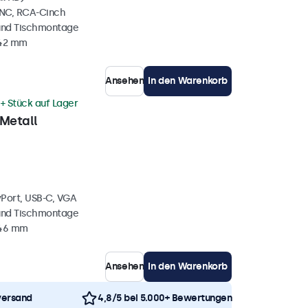
BNC, RCA-Cinch
und Tischmontage
 42 mm
Ansehen
In den Warenkorb
+ Stück auf Lager
 Metall
yPort, USB-C, VGA
und Tischmontage
 46 mm
Ansehen
In den Warenkorb
versand
4,8/5 bei 5.000+ Bewertungen