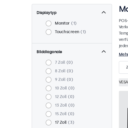
Mo
Displaytyp
POS-
Monitor
1
Verk
Touchscreen
1
Temp
verf
jede
Bilddiagonale
Mehr
7 Zoll
0
2
8 Zoll
0
9 Zoll
0
VESA
10 Zoll
0
12 Zoll
0
13 Zoll
0
15 Zoll
0
17 Zoll
3