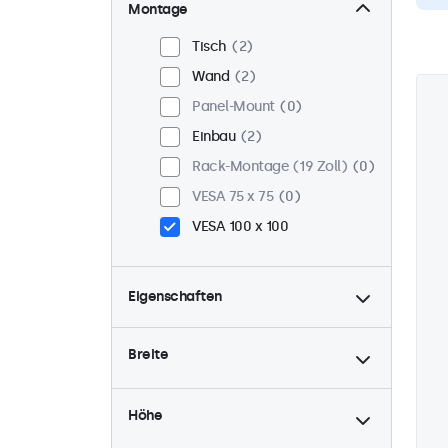
Montage
Tisch
2
Wand
2
Panel-Mount
0
Einbau
2
Rack-Montage (19 Zoll)
0
VESA 75 x 75
0
VESA 100 x 100
Eigenschaften
4:3 / 5:4
0
Breite
9-36 Volt
2
Dimmbar
2
Höhe
USB-Mediaplayer
1
High-Brightness
0