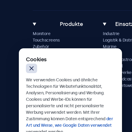
Produkte
Einsat
Monitore
Industrie
Touchscreens
Logistik & Distr
Zubehör
Marine
Individuelle Lösungen
Handel
Cookies
Hotel & Gastr
Automobil
Schienenverke
AV & Broadcas
Wir verwenden Cookies und ähnliche
Gesundheitsw
Technologien für Websitefunktionalität,
Analysen, Personalisierung und Werbung.
Cookies und Werbe-IDs können für
personalisierte und nicht personalisierte
Werbung verwendet werden. Mit Ihrer
Beetronics
Zustimmung können Daten entsprechend
der
Art und Weise, wie Google Daten verwendet
Badenerstrasse 549, 8048 Zürich, Schweiz
verwendet werden.