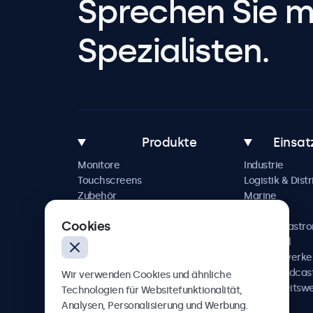
Sprechen Sie m
Spezialisten.
Produkte
Einsat
Monitore
Industrie
Touchscreens
Logistik & Distr
Zubehör
Marine
Individuelle Lösungen
Handel
Cookies
Hotel & Gastr
Automobil
Schienenverke
AV & Broadcas
Wir verwenden Cookies und ähnliche
Gesundheitsw
Technologien für Websitefunktionalität,
Analysen, Personalisierung und Werbung.