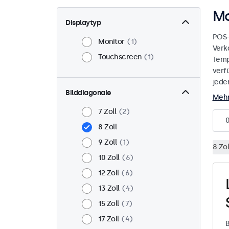
Mo
Displaytyp
POS-
Monitor
1
Verk
Touchscreen
1
Temp
verf
jede
Bilddiagonale
Mehr
7 Zoll
2
8 Zoll
9 Zoll
1
8 Zol
10 Zoll
6
12 Zoll
6
13 Zoll
4
15 Zoll
7
17 Zoll
4
B