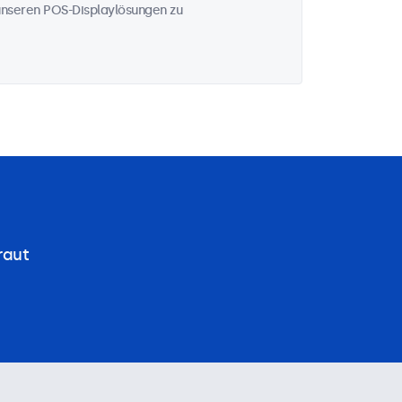
u unseren POS-Displaylösungen zu
raut