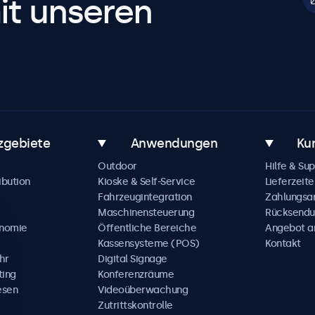
it unseren
zgebiete
Anwendungen
Ku
Outdoor
Hilfe & Su
ibution
Kioske & Self-Service
Lieferzeite
Fahrzeugintegration
Zahlungsa
Maschinensteuerung
Rücksendu
onomie
Öffentliche Bereiche
Angebot a
Kassensysteme (POS)
Kontakt
hr
Digital Signage
ting
Konferenzräume
esen
Videoüberwachung
Zutrittskontrolle