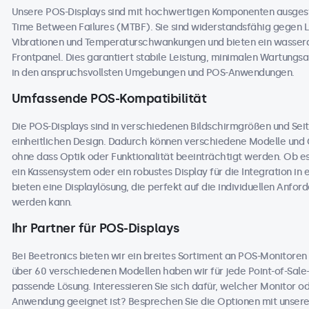
Unsere POS-Displays sind mit hochwertigen Komponenten ausges
Time Between Failures (MTBF). Sie sind widerstandsfähig gegen L
Vibrationen und Temperaturschwankungen und bieten ein wasser
Frontpanel. Dies garantiert stabile Leistung, minimalen Wartungs
in den anspruchsvollsten Umgebungen und POS-Anwendungen.
Umfassende POS-Kompatibilität
Die POS-Displays sind in verschiedenen Bildschirmgrößen und Seit
einheitlichen Design. Dadurch können verschiedene Modelle und
ohne dass Optik oder Funktionalität beeinträchtigt werden. Ob e
ein Kassensystem oder ein robustes Display für die Integration in 
bieten eine Displaylösung, die perfekt auf die individuellen An
werden kann.
Ihr Partner für POS-Displays
Bei Beetronics bieten wir ein breites Sortiment an POS-Monitore
über 60 verschiedenen Modellen haben wir für jede Point-of-Sale
passende Lösung. Interessieren Sie sich dafür, welcher Monitor o
Anwendung geeignet ist? Besprechen Sie die Optionen mit unseren