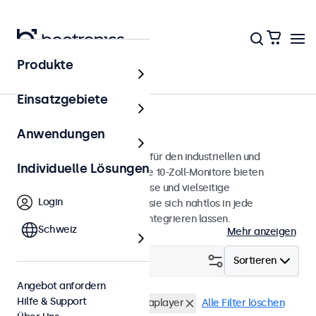
Produkte
Monitore
Einsatzgebiete
10 Zoll Monitore
Anwendungen
10-Zoll-Monitore, entwickelt für den industriellen und
Individuelle Lösungen
professionellen Einsatz. Diese 10-Zoll-Monitore bieten
verschiedene Videoanschlüsse und vielseitige
Login
Montageoptionen, wodurch sie sich nahtlos in jede
Anwendung und Umgebung integrieren lassen.
Schweiz
Mehr anzeigen
Filtern (
3
)
Sortieren
Angebot anfordern
Hilfe & Support
10 Zoll Monitore
USB-Mediaplayer
Alle Filter löschen