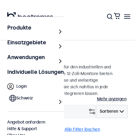
Produkte
Monitore
Einsatzgebiete
12 Zoll Monitore
Anwendungen
12-Zoll-Monitore, entwickelt für den industriellen und
Individuelle Lösungen
professionellen Einsatz. Diese 12-Zoll-Monitore bieten
verschiedene Videoanschlüsse und vielseitige
Login
Montageoptionen, wodurch sie sich nahtlos in jede
Anwendung und Umgebung integrieren lassen.
Schweiz
Mehr anzeigen
Filtern (
3
)
Sortieren
Angebot anfordern
Hilfe & Support
12 Zoll Monitore
eMark
Alle Filter löschen