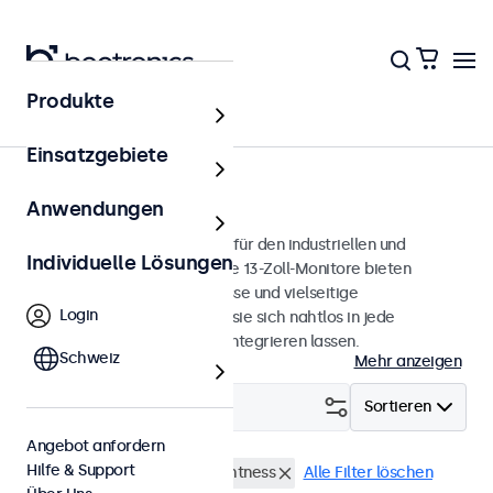
Produkte
Monitore
Einsatzgebiete
13 Zoll Monitore
Anwendungen
13-Zoll-Monitore, entwickelt für den industriellen und
Individuelle Lösungen
professionellen Einsatz. Diese 13-Zoll-Monitore bieten
verschiedene Videoanschlüsse und vielseitige
Login
Montageoptionen, wodurch sie sich nahtlos in jede
Anwendung und Umgebung integrieren lassen.
Schweiz
Mehr anzeigen
Filtern (
0
)
Sortieren
Angebot anfordern
Hilfe & Support
13 Zoll Monitore
High-Brightness
Alle Filter löschen