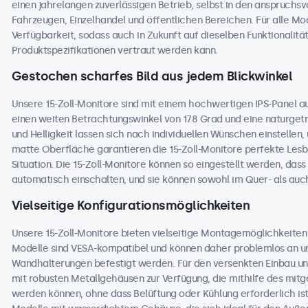
einen jahrelangen zuverlässigen Betrieb, selbst in den anspruchs
Fahrzeugen, Einzelhandel und öffentlichen Bereichen. Für alle Mode
Verfügbarkeit, sodass auch in Zukunft auf dieselben Funktionali
Produktspezifikationen vertraut werden kann.
Gestochen scharfes Bild aus jedem Blickwinkel
Unsere 15-Zoll-Monitore sind mit einem hochwertigen IPS-Panel au
einen weiten Betrachtungswinkel von 178 Grad und eine naturgetre
und Helligkeit lassen sich nach individuellen Wünschen einstellen
matte Oberfläche garantieren die 15-Zoll-Monitore perfekte Lesba
Situation. Die 15-Zoll-Monitore können so eingestellt werden, dass
automatisch einschalten, und sie können sowohl im Quer- als au
Vielseitige Konfigurationsmöglichkeiten
Unsere 15-Zoll-Monitore bieten vielseitige Montagemöglichkeiten 
Modelle sind VESA-kompatibel und können daher problemlos an un
Wandhalterungen befestigt werden. Für den versenkten Einbau und
mit robusten Metallgehäusen zur Verfügung, die mithilfe des mitge
werden können, ohne dass Belüftung oder Kühlung erforderlich ist