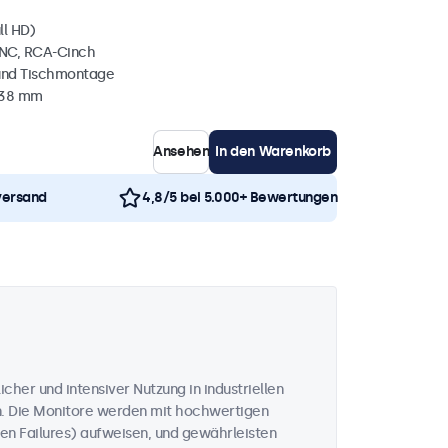
ll HD)
BNC, RCA-Cinch
und Tischmontage
 38 mm
Ansehen
In den Warenkorb
versand
4,8/5 bei 5.000+ Bewertungen
icher und intensiver Nutzung in industriellen
n. Die Monitore werden mit hochwertigen
n Failures) aufweisen, und gewährleisten