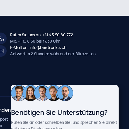
Rufen Sie uns an: +41 43 50 80 772
Mo. - Fr.: 8:30 bis 17:30 Uhr
E-Mail an: info@beetronics.ch
Antwort in 2 Stunden während der Bürozeiten
ndenservice
Über Beetronics
Benötigen Sie Unterstützung?
pport
Kundenprojekte
Rufen Sie an oder schreiben Sie, und sprechen Sie direkt
n
Neuigkeiten und Updates
mit einem Displayexperten.