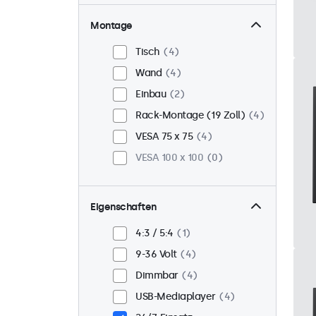
Montage
Tisch
4
Wand
4
Einbau
2
Rack-Montage (19 Zoll)
4
VESA 75 x 75
4
VESA 100 x 100
0
Eigenschaften
4:3 / 5:4
1
9-36 Volt
4
Dimmbar
4
USB-Mediaplayer
4