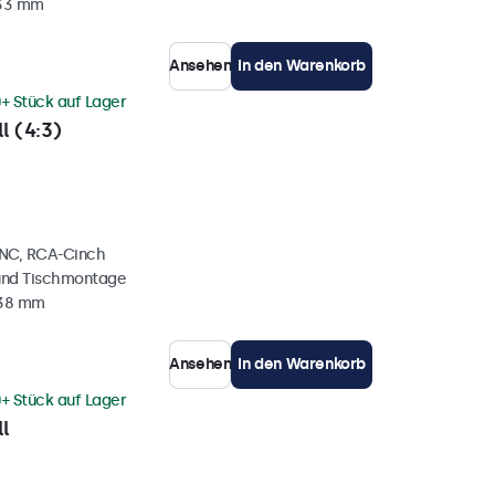
 33 mm
Ansehen
In den Warenkorb
+ Stück auf Lager
l (4:3)
BNC, RCA-Cinch
und Tischmontage
 38 mm
Ansehen
In den Warenkorb
+ Stück auf Lager
l