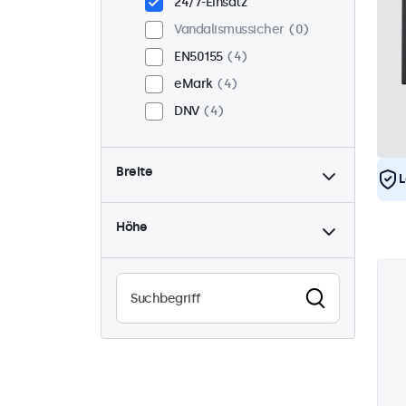
24/7-Einsatz
Vandalismussicher
0
EN50155
4
eMark
4
DNV
4
Breite
L
Höhe