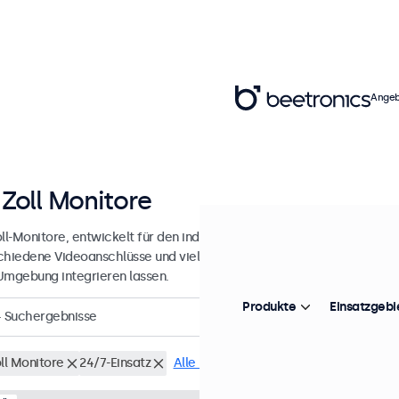
Angeb
 Zoll Monitore
ll-Monitore, entwickelt für den industriellen und professionellen Eins
chiedene Videoanschlüsse und vielseitige Montageoptionen, wodurch
Umgebung integrieren lassen.
Produkte
Einsatzgebi
4
Suchergebnisse
ll Monitore
24/7-Einsatz
Alle Filter löschen