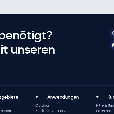
benötigt?
it unseren
zgebiete
Anwendungen
Ku
Outdoor
Hilfe & Su
ibution
Kioske & Self-Service
Lieferzeite