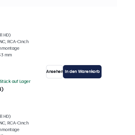
 Stück auf Lager
ll HD)
BNC, RCA-Cinch
chmontage
 33 mm
Ansehen
In den Warenkorb
Stück auf Lager
ß)
ll HD)
BNC, RCA-Cinch
chmontage