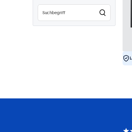
Vandalismussicher
0
EN50155
4
eMark
4
DNV
4
L