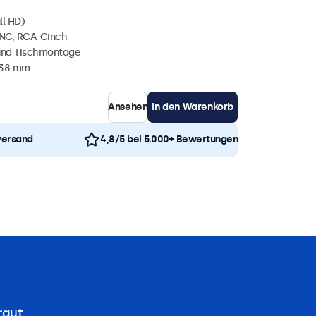
ll HD)
BNC, RCA-Cinch
und Tischmontage
 38 mm
Ansehen
In den Warenkorb
versand
4,8/5 bei 5.000+ Bewertungen
raut