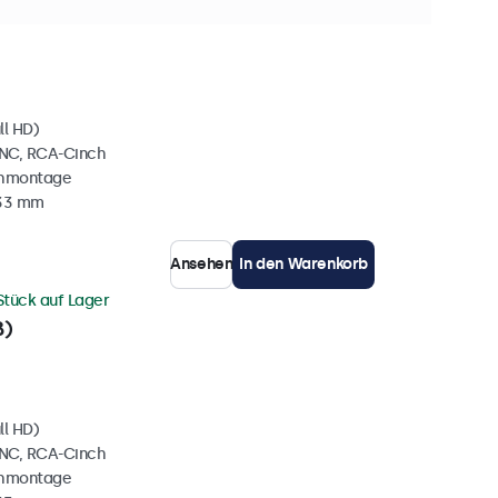
 Stück auf Lager
ll HD)
BNC, RCA-Cinch
chmontage
 33 mm
Ansehen
In den Warenkorb
Stück auf Lager
ß)
ll HD)
BNC, RCA-Cinch
chmontage