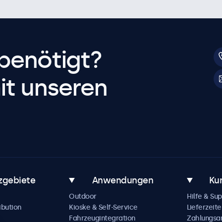
benötigt?
it unseren
zgebiete
Anwendungen
Ku
Outdoor
Hilfe & Su
ibution
Kioske & Self-Service
Lieferzeite
Fahrzeugintegration
Zahlungsa