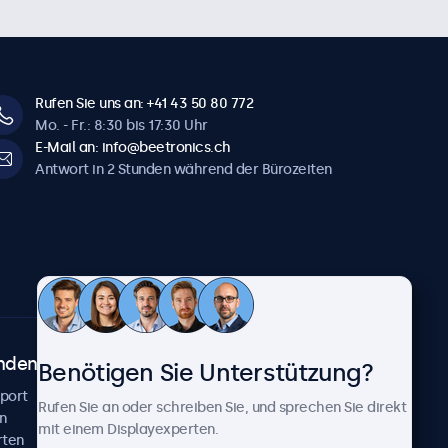
Rufen Sie uns an: +41 43 50 80 772
Mo. - Fr.: 8:30 bis 17:30 Uhr
E-Mail an: info@beetronics.ch
Antwort in 2 Stunden während der Bürozeiten
ndenservice
Über Beetronics
Benötigen Sie Unterstützung?
pport
Kundenprojekte
Rufen Sie an oder schreiben Sie, und sprechen Sie direkt
n
Neuigkeiten und Updates
mit einem Displayexperten.
rten
Über uns