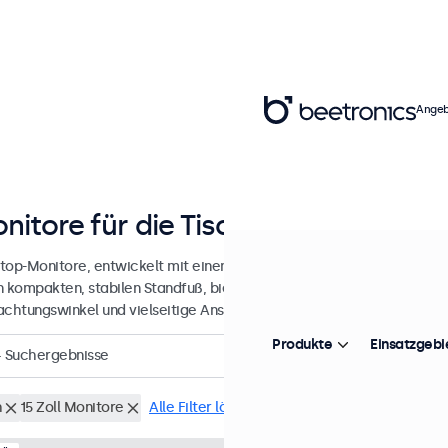
Angeb
nitore für die Tischmontage von 7 b
top-Monitore, entwickelt mit einem robusten, verstellbaren Standfu
n kompakten, stabilen Standfuß, bieten ein gestochen scharfes Bild 
achtungswinkel und vielseitige Anschlussmöglichkeiten.
Produkte
Einsatzgebi
4
Suchergebnisse
h
15 Zoll Monitore
Alle Filter löschen