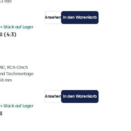
 33 mm
Ansehen
In den Warenkorb
+ Stück auf Lager
l (4:3)
BNC, RCA-Cinch
und Tischmontage
 38 mm
Ansehen
In den Warenkorb
+ Stück auf Lager
l