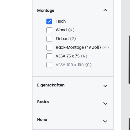
Montage
Tisch
Wand
4
Einbau
2
Rack-Montage (19 Zoll)
4
VESA 75 x 75
4
VESA 100 x 100
0
Eigenschaften
4:3 / 5:4
1
Breite
9-36 Volt
4
Dimmbar
4
Höhe
USB-Mediaplayer
4
24/7-Einsatz
4