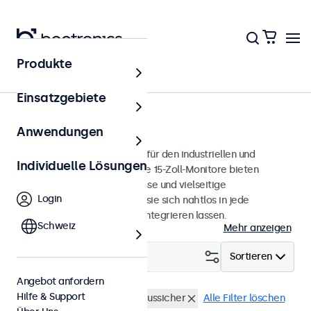
Produkte
Monitore
Einsatzgebiete
15 Zoll Monitore
Anwendungen
15-Zoll-Monitore, entwickelt für den industriellen und
Individuelle Lösungen
professionellen Einsatz. Diese 15-Zoll-Monitore bieten
verschiedene Videoanschlüsse und vielseitige
Login
Montageoptionen, wodurch sie sich nahtlos in jede
Anwendung und Umgebung integrieren lassen.
Schweiz
Mehr anzeigen
Filtern (
0
)
Sortieren
Angebot anfordern
Hilfe & Support
15 Zoll Monitore
Vandalismussicher
Alle Filter löschen