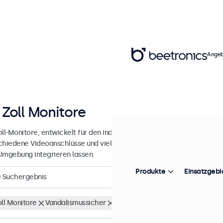
Angeb
 Zoll Monitore
ll-Monitore, entwickelt für den industriellen und professionellen Ein
chiedene Videoanschlüsse und vielseitige Montageoptionen, wodurch
Umgebung integrieren lassen.
Produkte
Einsatzgebi
0
Suchergebnis
oll Monitore
Vandalismussicher
Alle Filter löschen