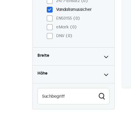
24/7-Einsatz
0
Vandalismussicher
EN50155
0
eMark
0
DNV
0
Breite
Höhe