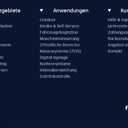
zgebiete
Anwendungen
Ku
Outdoor
Hilfe & Su
ibution
Kioske & Self-Service
Lieferzeite
Fahrzeugintegration
Zahlungsa
Maschinensteuerung
Rücksendu
onomie
Öffentliche Bereiche
Angebot a
Kassensysteme (POS)
Kontakt
hr
Digital Signage
ting
Konferenzräume
esen
Videoüberwachung
Zutrittskontrolle