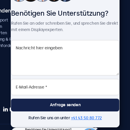
ndenservice
Über Beetronics
Benötigen Sie Unterstützung?
pport
Kundenprojekte
Rufen Sie an oder schreiben Sie, und sprechen Sie direkt
n
Neuigkeiten und Updates
mit einem Displayexperten.
rten
Über uns
ng & Reparatur
Karriere
nfordern
Geschäftsbedingungen
Datenschutzerklärung
Impressum
Anfrage senden
Rufen Sie uns an unter
+41 43 50 80 772
Benötigen Sie Unterstützung?