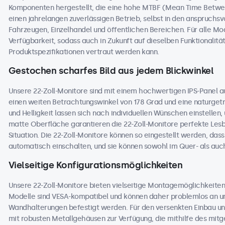
Komponenten hergestellt, die eine hohe MTBF (Mean Time Betwee
einen jahrelangen zuverlässigen Betrieb, selbst in den anspruchs
Fahrzeugen, Einzelhandel und öffentlichen Bereichen. Für alle Mode
Verfügbarkeit, sodass auch in Zukunft auf dieselben Funktionali
Produktspezifikationen vertraut werden kann.
Gestochen scharfes Bild aus jedem Blickwinkel
Unsere 22-Zoll-Monitore sind mit einem hochwertigen IPS-Panel a
einen weiten Betrachtungswinkel von 178 Grad und eine naturgetre
und Helligkeit lassen sich nach individuellen Wünschen einstellen
matte Oberfläche garantieren die 22-Zoll-Monitore perfekte Lesba
Situation. Die 22-Zoll-Monitore können so eingestellt werden, dass
automatisch einschalten, und sie können sowohl im Quer- als au
Vielseitige Konfigurationsmöglichkeiten
Unsere 22-Zoll-Monitore bieten vielseitige Montagemöglichkeiten 
Modelle sind VESA-kompatibel und können daher problemlos an un
Wandhalterungen befestigt werden. Für den versenkten Einbau und
mit robusten Metallgehäusen zur Verfügung, die mithilfe des mitge