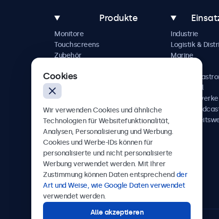
Produkte
Einsat
Monitore
Industrie
Touchscreens
Logistik & Distr
Zubehör
Marine
Individuelle Lösungen
Handel
Cookies
Hotel & Gastr
Automobil
Schienenverke
AV & Broadcas
Wir verwenden Cookies und ähnliche
Gesundheitsw
Technologien für Websitefunktionalität,
Analysen, Personalisierung und Werbung.
Cookies und Werbe-IDs können für
personalisierte und nicht personalisierte
Werbung verwendet werden. Mit Ihrer
Beetronics
Zustimmung können Daten entsprechend
der
Art und Weise, wie Google Daten verwendet
Badenerstrasse 549, 8048 Zürich, Schweiz
verwendet werden.
Alle akzeptieren